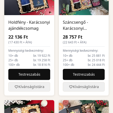
Holdfény - Karácsonyi
Száncsengő -
ajándékcsomag
Karácsonyi
ajándékcsomag
22 136 Ft
28 757 Ft
(
17 430
Ft + ÁFA)
(
22 643
Ft + ÁFA)
Mennyiségi kedvezmény:
Mennyiségi kedvezmény:
10+ db
br. 19 922 Ft
10+ db
br. 25 881 Ft
25+ db
br. 19 258 Ft
25+ db
br. 25 018 Ft
100+ db
br. 18 816 Ft
100+ db
br. 24 444 Ft
Testreszabás
Testreszabás
Kívánságlistára
Kívánságlistára