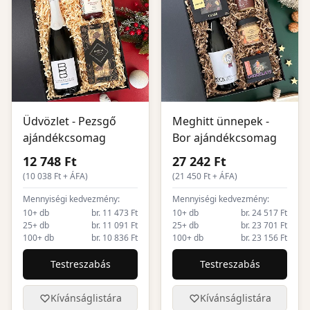
Üdvözlet - Pezsgő
Meghitt ünnepek -
ajándékcsomag
Bor ajándékcsomag
12 748 Ft
27 242 Ft
(
10 038
Ft + ÁFA)
(
21 450
Ft + ÁFA)
Mennyiségi kedvezmény:
Mennyiségi kedvezmény:
10+ db
br. 11 473 Ft
10+ db
br. 24 517 Ft
25+ db
br. 11 091 Ft
25+ db
br. 23 701 Ft
100+ db
br. 10 836 Ft
100+ db
br. 23 156 Ft
Testreszabás
Testreszabás
Kívánságlistára
Kívánságlistára