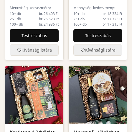
Mennyiségi kedvezmény:
Mennyiségi kedvezmény:
10+ db
br. 26 403 Ft
10+ db
br. 18 334 Ft
25+ db
br. 25 523 Ft
25+ db
br. 17 723 Ft
100+ db
br. 24 936 Ft
100+ db
br. 17 315 Ft
Testreszabás
Testreszabás
Kívánságlistára
Kívánságlistára