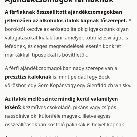
A férfiaknak összeállított ajándékcsomagokban
jellemzően az alkoholos italok kapnak főszerepet.
A
boroktól kezdve az erősebb italokig igyekszünk olyan
válogatásokat kialakítani, amelyek több ízlésvilágot is
lefednek, és céges megrendelések esetén konkrét
márkákkal, típusokkal is bővíthetők.
A férfi ajándékcsomagokban nagy szerepe van a
presztízs italoknak
is, mint például egy Bock
vörösbor, egy Gere Kopár vagy egy Glenfiddich whisky.
Az italok mellé szinte mindig kerül valamilyen
kísérő:
kézműves csokoládé, pikáns vagy csípős
nassolnivalók, különféle magvak, illetve egyes
összeállításokban kóstoló pálinkák is helyet kapnak.