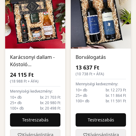
Karácsonyi dallam -
Borválogatás
Kóstoló
13 637 Ft
ajándékcsomag
24 115 Ft
(
10 738
Ft + ÁFA)
(
18 988
Ft + ÁFA)
Mennyiségi kedvezmény:
10+ db
br. 12 273 Ft
Mennyiségi kedvezmény:
25+ db
br. 11 864 Ft
10+ db
br. 21 703 Ft
100+ db
br. 11 591 Ft
25+ db
br. 20 980 Ft
100+ db
br. 20 498 Ft
Testreszabás
Testreszabás
Kívánságlistára
Kívánságlistára