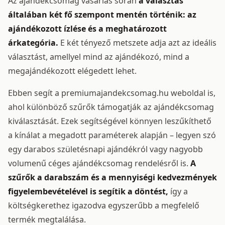
Az ajándékcsomag vásárlás során
a választás
általában két fő szempont mentén történik: az
ajándékozott ízlése és a meghatározott
árkategória.
E két tényező metszete adja azt az ideális
választást, amellyel mind az ajándékozó, mind a
megajándékozott elégedett lehet.
Ebben segít a premiumajandekcsomag.hu weboldal is,
ahol különböző szűrők támogatják az ajándékcsomag
kiválasztását. Ezek segítségével könnyen leszűkíthető
a kínálat a megadott paraméterek alapján – legyen szó
egy darabos születésnapi ajándékról vagy nagyobb
volumenű céges ajándékcsomag rendelésről is.
A
szűrők a darabszám és a mennyiségi kedvezmények
figyelembevételével is segítik a döntést,
így a
költségkerethez igazodva egyszerűbb a megfelelő
termék megtalálása.