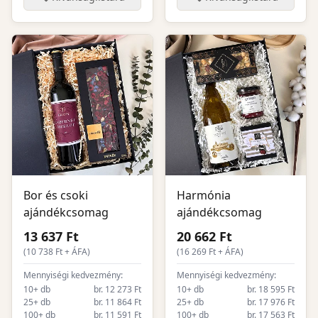
Bor és csoki
Harmónia
ajándékcsomag
ajándékcsomag
13 637 Ft
20 662 Ft
(
10 738
Ft + ÁFA)
(
16 269
Ft + ÁFA)
Mennyiségi kedvezmény:
Mennyiségi kedvezmény:
10+ db
br. 12 273 Ft
10+ db
br. 18 595 Ft
25+ db
br. 11 864 Ft
25+ db
br. 17 976 Ft
100+ db
br. 11 591 Ft
100+ db
br. 17 563 Ft