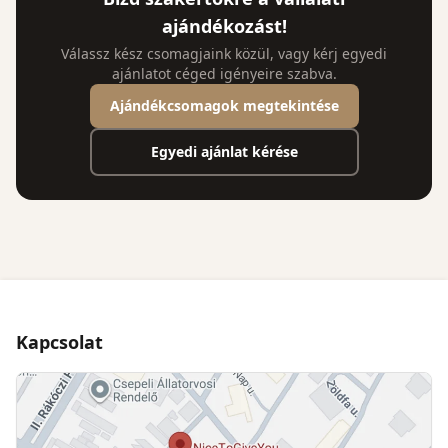
ajándékozást!
Válassz kész csomagjaink közül, vagy kérj egyedi
ajánlatot céged igényeire szabva.
Ajándékcsomagok megtekintése
Egyedi ajánlat kérése
Kapcsolat