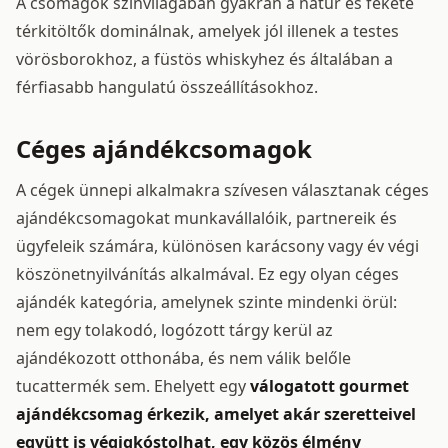
A csomagok színvilágában gyakran a natúr és fekete
térkitöltők dominálnak, amelyek jól illenek a testes
vörösborokhoz, a füstös whiskyhez és általában a
férfiasabb hangulatú összeállításokhoz.
Céges ajándékcsomagok
A cégek ünnepi alkalmakra szívesen választanak céges
ajándékcsomagokat munkavállalóik, partnereik és
ügyfeleik számára, különösen karácsony vagy év végi
köszönetnyilvánítás alkalmával. Ez egy olyan céges
ajándék kategória, amelynek szinte mindenki örül:
nem egy tolakodó, logózott tárgy kerül az
ajándékozott otthonába, és nem válik belőle
tucattermék sem. Ehelyett egy
válogatott gourmet
ajándékcsomag érkezik, amelyet akár szeretteivel
együtt is végigkóstolhat, egy közös élmény