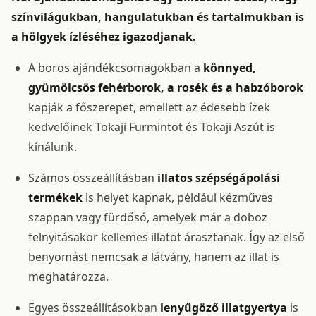
színvilágukban, hangulatukban és tartalmukban is
a hölgyek ízléséhez igazodjanak.
A boros ajándékcsomagokban a
könnyed,
gyümölcsös fehérborok, a rosék és a habzóborok
kapják a főszerepet, emellett az édesebb ízek
kedvelőinek Tokaji Furmintot és Tokaji Aszút is
kínálunk.
Számos összeállításban
illatos szépségápolási
termékek
is helyet kapnak, például kézműves
szappan vagy fürdősó, amelyek már a doboz
felnyitásakor kellemes illatot árasztanak. Így az első
benyomást nemcsak a látvány, hanem az illat is
meghatározza.
Egyes összeállításokban
lenyűgöző illatgyertya
is