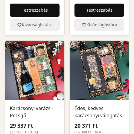
Testreszabás
Testreszabás
Kívánságlistára
Kívánságlistára
Karácsonyi varázs -
Édes, kedves
Pezsgő
karácsonyi válogatás
ajándékcsomag
29 337 Ft
20 371 Ft
(
23 100
Ft + ÁFA)
(
16 040
Ft + ÁFA)