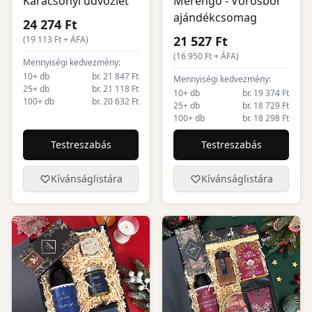
Karácsonyi üdvözlet
Merengő - Vörösbor
ajándékcsomag
24 274 Ft
21 527 Ft
(
19 113
Ft + ÁFA)
(
16 950
Ft + ÁFA)
Mennyiségi kedvezmény:
10+ db
br. 21 847 Ft
Mennyiségi kedvezmény:
25+ db
br. 21 118 Ft
10+ db
br. 19 374 Ft
100+ db
br. 20 632 Ft
25+ db
br. 18 729 Ft
100+ db
br. 18 298 Ft
Testreszabás
Testreszabás
Kívánságlistára
Kívánságlistára