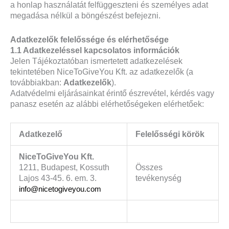
a honlap használatát felfüggeszteni és személyes adat
megadása nélkül a böngészést befejezni.
Adatkezelők felelőssége és elérhetősége
1.1 Adatkezeléssel kapcsolatos információk
Jelen Tájékoztatóban ismertetett adatkezelések
tekintetében NiceToGiveYou Kft. az adatkezelők (a
továbbiakban:
Adatkezelők
).
Adatvédelmi eljárásainkat érintő észrevétel, kérdés vagy
panasz esetén az alábbi elérhetőségeken elérhetőek:
Adatkezelő
Felelősségi körök
NiceToGiveYou Kft.
1211, Budapest, Kossuth
Összes
Lajos 43-45. 6. em. 3.
tevékenység
info@nicetogiveyou.com