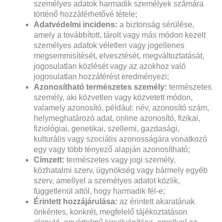
személyes adatok harmadik személyek számára
történő hozzáférhetővé tétele;
Adatvédelmi incidens:
a biztonság sérülése,
amely a továbbított, tárolt vagy más módon kezelt
személyes adatok véletlen vagy jogellenes
megsemmisítését, elvesztését, megváltoztatását,
jogosulatlan közlését vagy az azokhoz való
jogosulatlan hozzáférést eredményezi;
Azonosítható természetes személy:
természetes
személy, aki közvetlen vagy közvetett módon,
valamely azonosító, például: név, azonosító szám,
helymeghatározó adat, online azonosító, fizikai,
fiziológiai, genetikai, szellemi, gazdasági,
kulturális vagy szociális azonosságára vonatkozó
egy vagy több tényező alapján azonosítható;
Címzett:
természetes vagy jogi személy,
közhatalmi szerv, ügynökség vagy bármely egyéb
szerv, amellyel a személyes adatot közlik,
függetlenül attól, hogy harmadik fél-e;
Érintett hozzájárulása:
az érintett akaratának
önkéntes, konkrét, megfelelő tájékoztatáson