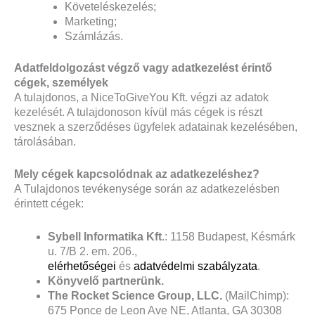
Követeléskezelés;
Marketing;
Számlázás.
Adatfeldolgozást végző vagy adatkezelést érintő
cégek, személyek
A tulajdonos, a NiceToGiveYou Kft. végzi az adatok
kezelését. A tulajdonoson kívül más cégek is részt
vesznek a szerződéses ügyfelek adatainak kezelésében,
tárolásában.
Mely cégek kapcsolódnak az adatkezeléshez?
A Tulajdonos tevékenysége során az adatkezelésben
érintett cégek:
Sybell Informatika Kft
.: 1158 Budapest, Késmárk
u. 7/B 2. em. 206.,
elérhetőségei
és
adatvédelmi szabályzata
.
Könyvelő partnerünk.
The Rocket Science Group, LLC.
(MailChimp):
675 Ponce de Leon Ave NE, Atlanta, GA 30308