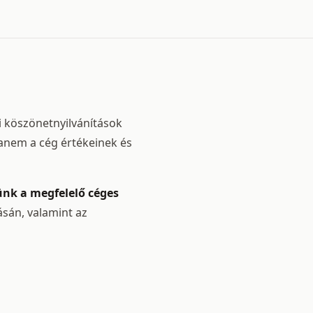
i köszönetnyilvánítások
hanem a cég értékeinek és
tünk a megfelelő céges
ásán, valamint az