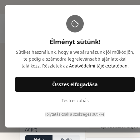
info@nicetogiveyou.com
+36 20 946 9486
Élményt sütünk!
Sütiket használunk, hogy a webáruházunk jól működjön,
Főoldal
/
Ajándékcsomagok
/
Céges ajándékcsomag
te pedig a számodra legrelevánsabb ajánlatokkal
Céges aj
találkozz. Részletek az
Adatvédelmi tájékoztatóban
.
Szűrők
Összes elfogadása
Az egyedi logózással és
Tervezett mennyiség
minőségi gourmet tart
Testreszabás
egyszerűen és elegánsa
Tovább olvasom
A mennyiségi kedvezményes
Folytatás csak a szükséges sütikkel
árral számolunk
Gourmet
ajándékcsomagok
Ár (Ft)
Nettó
Bruttó