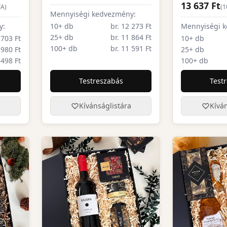
13 637 Ft
FA)
(
1
Mennyiségi kedvezmény:
y:
10+ db
br. 12 273 Ft
Mennyiségi 
25+ db
br. 11 864 Ft
 703 Ft
10+ db
100+ db
br. 11 591 Ft
 980 Ft
25+ db
 498 Ft
100+ db
Testreszabás
Test
a
Kívánságlistára
Kíván