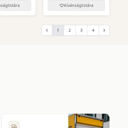
ságlistára
Kívánságlistára
1
2
3
4