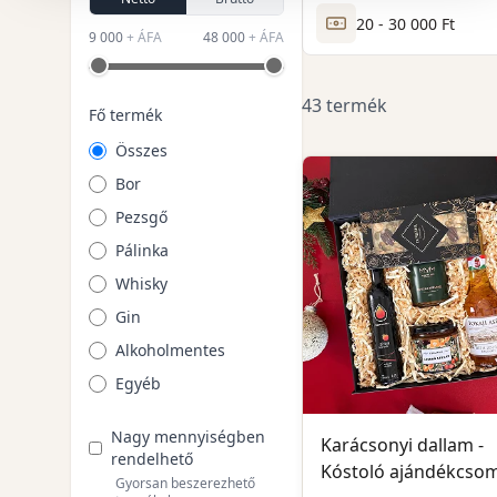
20 - 30 000 Ft
9 000
+ ÁFA
48 000
+ ÁFA
43 termék
Fő termék
Összes
Bor
Pezsgő
Pálinka
Whisky
Gin
Alkoholmentes
Egyéb
Nagy mennyiségben
Karácsonyi dallam -
rendelhető
Kóstoló ajándékcso
Gyorsan beszerezhető