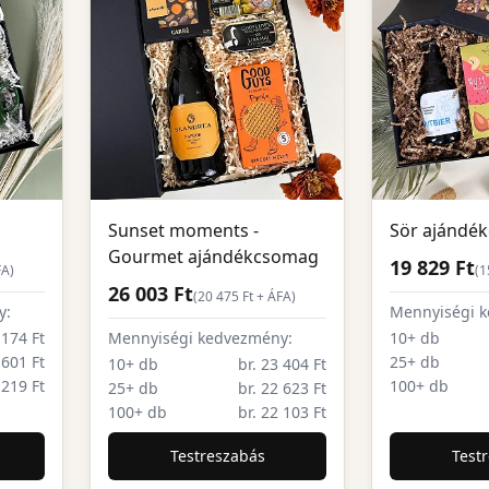
Sunset moments -
Sör ajándé
Gourmet ajándékcsomag
19 829 Ft
FA)
(
1
26 003 Ft
(
20 475
Ft + ÁFA)
y:
Mennyiségi 
 174 Ft
Mennyiségi kedvezmény:
10+ db
 601 Ft
25+ db
10+ db
br. 23 404 Ft
 219 Ft
100+ db
25+ db
br. 22 623 Ft
100+ db
br. 22 103 Ft
Testreszabás
Test