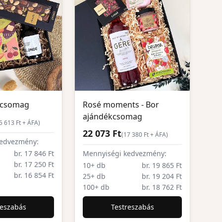
kcsomag
Rosé moments - Bor
ajándékcsomag
5 613
Ft + ÁFA)
22 073 Ft
(
17 380
Ft + ÁFA)
kedvezmény:
br. 17 846 Ft
Mennyiségi kedvezmény:
br. 17 250 Ft
10+ db
br. 19 865 Ft
br. 16 854 Ft
25+ db
br. 19 204 Ft
100+ db
br. 18 762 Ft
reszabás
Testreszabás