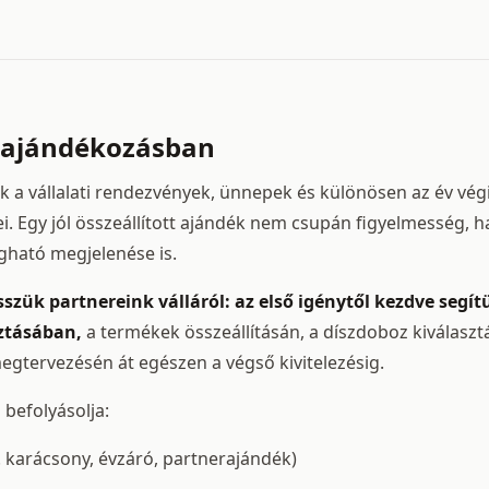
s ajándékozásban
a vállalati rendezvények, ünnepek és különösen az év vég
i. Egy jól összeállított ajándék nem csupán figyelmesség, 
gható megjelenése is.
sszük partnereink válláról: az első igénytől kezdve segí
ztásában,
a termékek összeállításán, a díszdoboz kiválaszt
egtervezésén át egészen a végső kivitelezésig.
 befolyásolja:
. karácsony, évzáró, partnerajándék)