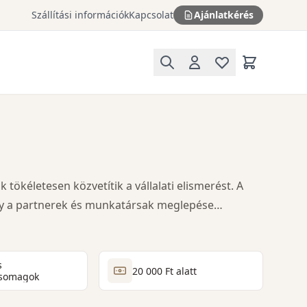
Szállítási információk
Kapcsolat
Ajánlatkérés
ökéletesen közvetítik a vállalati elismerést. A
gy a partnerek és munkatársak meglepése
s
20 000 Ft alatt
csomagok