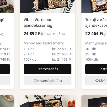
sgő
Vibe - Vörösbor
Tokaji varáz
ajándékcsomag
ajándékcs
24 892 Ft
22 464 Ft
FA)
(
19 600
Ft + ÁFA)
(
1
y:
Mennyiségi kedvezmény:
Mennyiségi 
 674 Ft
10+ db
br. 22 403 Ft
10+ db
 119 Ft
25+ db
br. 21 656 Ft
25+ db
 748 Ft
100+ db
br. 21 158 Ft
100+ db
Testreszabás
Test
a
Kívánságlistára
Kíván