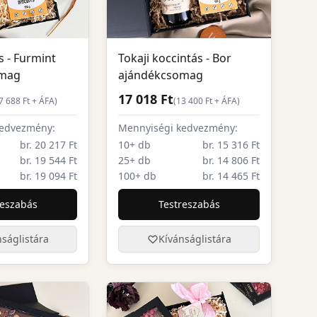
s - Furmint
Tokaji koccintás - Bor
omag
ajándékcsomag
17 018 Ft
7 688
Ft + ÁFA)
(
13 400
Ft + ÁFA)
kedvezmény:
Mennyiségi kedvezmény:
br. 20 217 Ft
10+ db
br. 15 316 Ft
br. 19 544 Ft
25+ db
br. 14 806 Ft
br. 19 094 Ft
100+ db
br. 14 465 Ft
reszabás
Testreszabás
ságlistára
Kívánságlistára