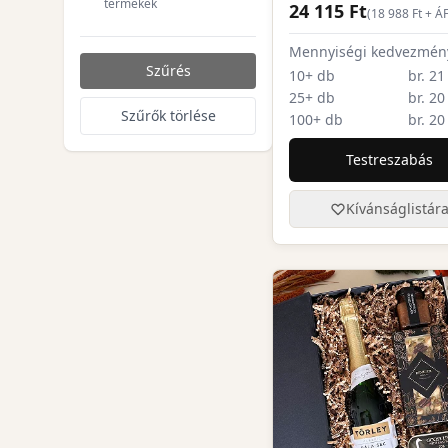
termékek
24 115 Ft
(
18 988
Ft + Á
Mennyiségi kedvezmén
Szűrés
10+ db
br. 21
25+ db
br. 20
Szűrők törlése
100+ db
br. 20
Testreszabás
Kívánságlistár