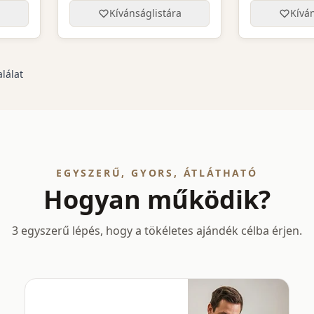
a
Kívánságlistára
Kíván
alálat
EGYSZERŰ, GYORS, ÁTLÁTHATÓ
Hogyan működik?
3 egyszerű lépés, hogy a tökéletes ajándék célba érjen.