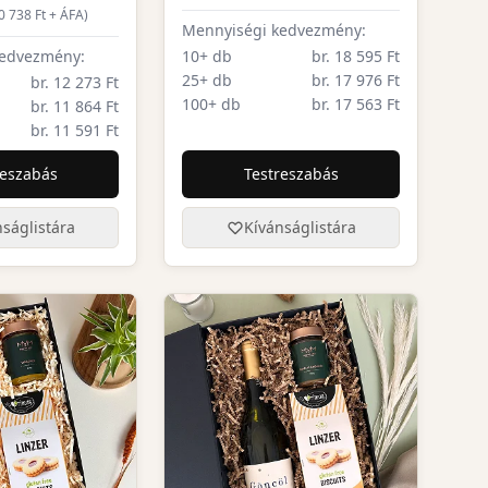
0 738
Ft + ÁFA)
Mennyiségi kedvezmény:
kedvezmény:
10+ db
br. 18 595 Ft
25+ db
br. 17 976 Ft
br. 12 273 Ft
100+ db
br. 17 563 Ft
br. 11 864 Ft
br. 11 591 Ft
reszabás
Testreszabás
ságlistára
Kívánságlistára