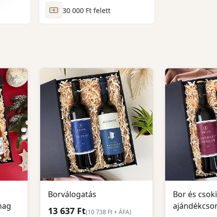
30 000 Ft felett
Borválogatás
Bor és csoki
mag
ajándékcs
13 637 Ft
(
10 738
Ft + ÁFA)