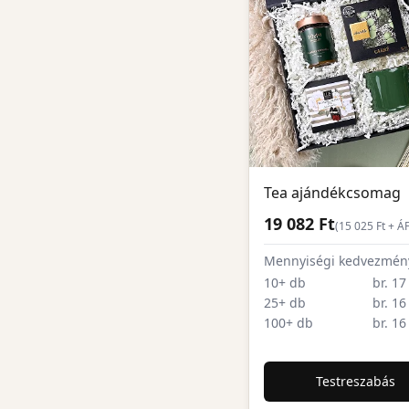
Tea ajándékcsomag
19 082 Ft
(
15 025
Ft + Á
Mennyiségi kedvezmén
10+ db
br. 17
25+ db
br. 16
100+ db
br. 16
Testreszabás