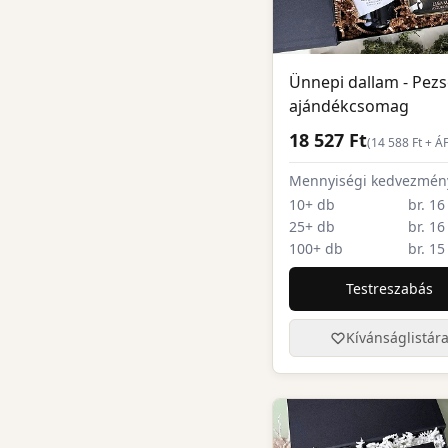
Ünnepi dallam - Pez
ajándékcsomag
18 527 Ft
(
14 588
Ft + Á
Mennyiségi kedvezmén
10+ db
br. 16
25+ db
br. 16
100+ db
br. 15
Testreszabás
Kívánságlistár