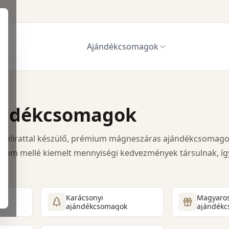
Ajándékcsomagok
ok
ándékcsomagok
 felirattal készülő, prémium mágneszáras ajándékcsomagok t
alom mellé kiemelt mennyiségi kedvezmények társulnak, í
n kivitelezhető.
Karácsonyi
Magyaro
ajándékcsomagok
ajándék