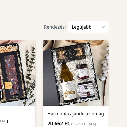
Rendezés:
Harmónia ajándékcsomag
omag
20 662 Ft
(
16 269
Ft + ÁFA)