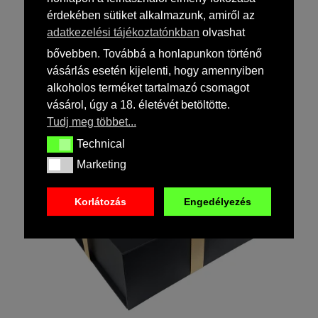
érdekében sütiket alkalmazunk, amiről az
Fehér ajándékdoboz, díszdoboz – 22 x 11 x 10 cm
adatkezelési tájékoztatónkban
olvashat
4 590
Ft
(
3 614
Ft
+ ÁFA)
bővebben. Továbbá a honlapunkon történő
vásárlás esetén kijelenti, hogy amennyiben
alkoholos terméket tartalmazó csomagot
vásárol, úgy a 18. életévét betöltötte.
Tudj meg többet...
Technical
Technical
Marketing
Marketing
Korlátozás
Engedélyezés