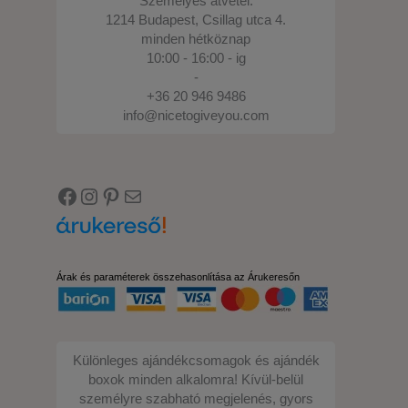
Személyes átvétel:
1214 Budapest, Csillag utca 4.
minden hétköznap
10:00 - 16:00 - ig
-
+36 20 946 9486
info@nicetogiveyou.com
Facebook
Instagram
Pinterest
E-mail
Árak és paraméterek összehasonlítása az Árukeresőn
Különleges ajándékcsomagok és ajándék
boxok minden alkalomra! Kívül-belül
személyre szabható megjelenés, gyors