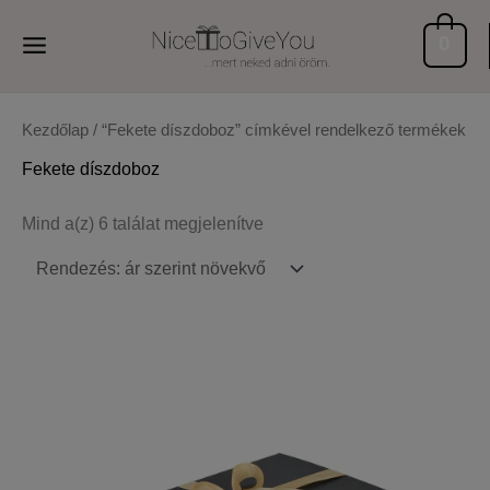
Skip
to
0
content
Kezdőlap
/ “Fekete díszdoboz” címkével rendelkező termékek
Fekete díszdoboz
Sorted
Mind a(z) 6 találat megjelenítve
by
price:
low
to
high