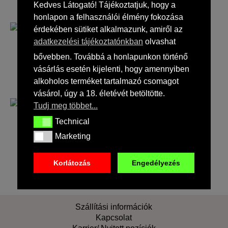
Kedves Látogató! Tájékoztatjuk, hogy a
honlapon a felhasználói élmény fokozása
érdekében sütiket alkalmazunk, amiről az
adatkezelési tájékoztatónkban
olvashat
Fekete ajándékdoboz, díszdoboz – 25 x 25 x 9 cm
bővebben. Továbbá a honlapunkon történő
vásárlás esetén kijelenti, hogy amennyiben
5 000
Ft
(
3 937
Ft
+ ÁFA)
alkoholos terméket tartalmazó csomagot
vásárol, úgy a 18. életévét betöltötte.
Tudj meg többet...
Fehér ajándékdoboz, díszdoboz – 25 x 25 x 9 cm
Technical
Technical
5 000
Ft
Marketing
(
3 937
Ft
+ ÁFA)
Marketing
Korlátozás
Engedélyezés
Szállítási információk
Kapcsolat