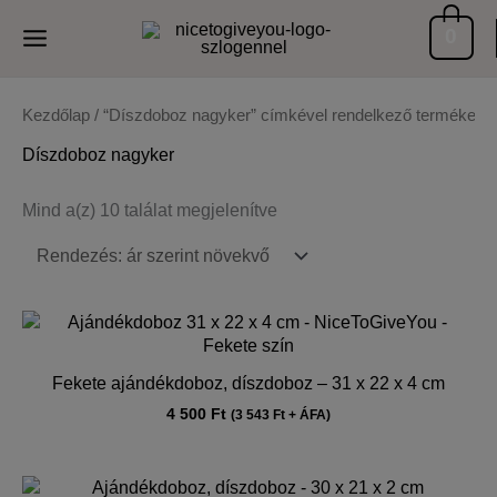
Skip
0
to
content
Kezdőlap
/ “Díszdoboz nagyker” címkével rendelkező termékek
Díszdoboz nagyker
Sorted
Mind a(z) 10 találat megjelenítve
by
price:
low
to
high
Fekete ajándékdoboz, díszdoboz – 31 x 22 x 4 cm
4 500
Ft
(
3 543
Ft
+ ÁFA)