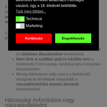
vásárol, úgy a 18. életévét betöltötte.
A termék többféle képkeretben kérhető, mely opciók a
Tudj meg többet...
termékképek mellett kerülnek feltüntetésre.
A
képkeretben a design A/4-es méretű, prémium
Technical
Technical
minőségű papírra nyomtatva.
Marketing
Marketing
A képkeretet a következő tulajdonságok emelik a
prémium kategóriába:
Korlátozás
Engedélyezés
A keret 2 cm széles fából készül, modern, letisztult
és
tökéletes illesztésekkel
rendelkezik.
Nem törik el szállítás alatt és később sem
a
belekerülő 2 mm vastag, minőségi plexi lemeznek
köszönhetően.
Mindig tökéletesen adja vissza a belekerülő
designok és fényképek hangulatát a
visszatükröződés mentes plexinek
köszönhetően.
Házassági évfordulóra vagy
nászajándékként