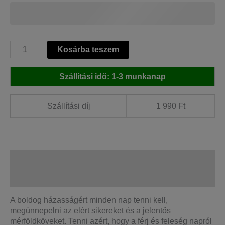
Recept
Kosárba teszem
a
boldog
Szállítási idő: 1-3 munkanap
házassághoz
mennyiség
Szállítási díj
1 990 Ft
Leírás
További információk
A boldog házasságért minden nap tenni kell,
megünnepelni az elért sikereket és a jelentős
mérföldköveket. Tenni azért, hogy a férj és feleség napról