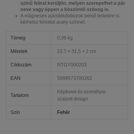
színű felirat kerüljön, melyen szerepelhet a pár
neve vagy éppen a köszöntő szöveg is.
A mágneses ajándékdobozok belső fedelére is
kérhetsz feliratot arany színnel.
Tömeg
0,36 kg
Méretek
22,7 × 31,5 × 2 cm
Cikkszám
NTGY000203
EAN
5999573700262
Képkeret és személyre
Tartalom
szabott design
Szín
Fehér