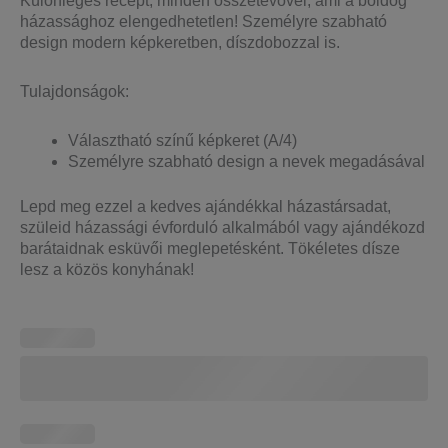
Különleges recept, minden összetevővel, ami a boldog
házassághoz elengedhetetlen! Személyre szabható
design modern képkeretben, díszdobozzal is.
Tulajdonságok:
Választható színű képkeret (A/4)
Személyre szabható design a nevek megadásával
Lepd meg ezzel a kedves ajándékkal házastársadat,
szüleid házassági évforduló alkalmából vagy ajándékozd
barátaidnak esküvői meglepetésként. Tökéletes dísze
lesz a közös konyhának!