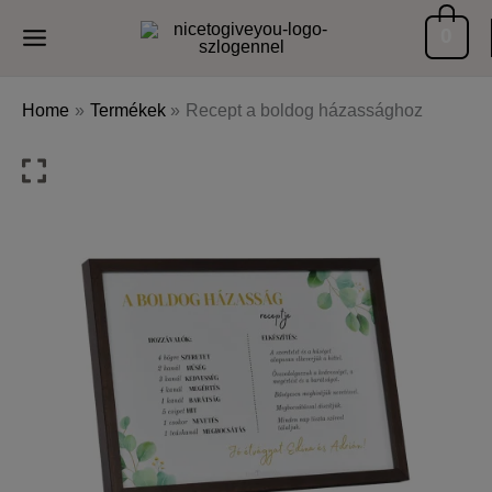
Skip
0
to
content
Home
Termékek
Recept a boldog házassághoz