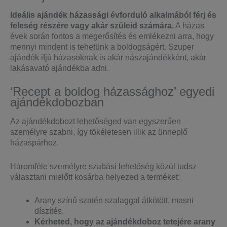
Ideális ajándék házassági évforduló alkalmából férj és
feleség részére vagy akár szüleid számára.
A házas
évek során fontos a megerősítés és emlékezni arra, hogy
mennyi mindent is tehetünk a boldogságért. Szuper
ajándék ifjú házasoknak is akár nászajándékként, akár
lakásavató ajándékba adni.
‘Recept a boldog házassághoz’ egyedi
ajándékdobozban
Az ajándékdobozt lehetőséged van egyszerűen
személyre szabni, így tökéletesen illik az ünneplő
házaspárhoz.
Háromféle személyre szabási lehetőség közül tudsz
választani mielőtt kosárba helyezed a terméket:
Arany színű szatén szalaggal átkötött, masni
díszítés.
Kérheted, hogy az ajándékdoboz tetejére arany