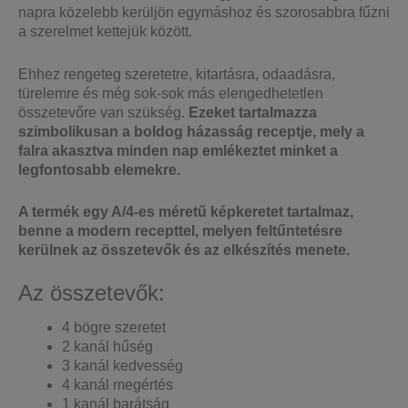
napra közelebb kerüljön egymáshoz és szorosabbra fűzni
a szerelmet kettejük között.
Ehhez rengeteg szeretetre, kitartásra, odaadásra,
türelemre és még sok-sok más elengedhetetlen
összetevőre van szükség.
Ezeket tartalmazza
szimbolikusan a boldog házasság receptje, mely a
falra akasztva minden nap emlékeztet minket a
legfontosabb elemekre.
A termék egy A/4-es méretű képkeretet tartalmaz,
benne a modern recepttel, melyen feltűntetésre
kerülnek az összetevők és az elkészítés menete.
Az összetevők:
4 bögre szeretet
2 kanál hűség
3 kanál kedvesség
4 kanál megértés
1 kanál barátság