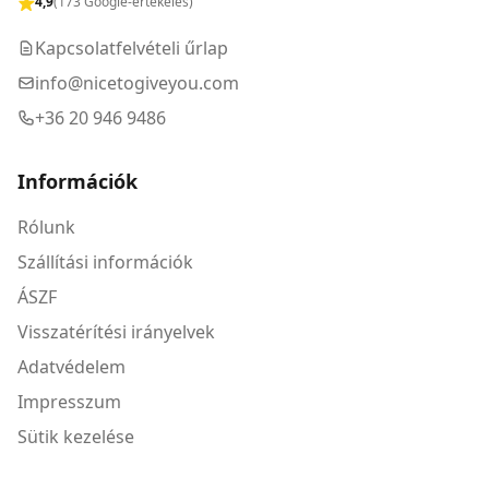
4,9
(173 Google-értékelés)
Kapcsolatfelvételi űrlap
info@nicetogiveyou.com
+36 20 946 9486
Információk
Rólunk
Szállítási információk
ÁSZF
Visszatérítési irányelvek
Adatvédelem
Impresszum
Sütik kezelése