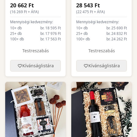
20 662 Ft
28 543 Ft
(
16 269
Ft + ÁFA)
(
22 475
Ft + ÁFA)
Mennyiségi kedvezmény:
Mennyiségi kedvezmény:
10+ db
br. 18 595 Ft
10+ db
br. 25 690 Ft
25+ db
br. 17 976 Ft
25+ db
br. 24 832 Ft
100+ db
br. 17 563 Ft
100+ db
br. 24 262 Ft
Testreszabás
Testreszabás
Kívánságlistára
Kívánságlistára