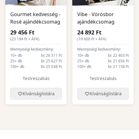
Gourmet kedvesség -
Vibe - Vörösbor
Rosé ajándékcsomag
ajándékcsomag
29 456 Ft
24 892 Ft
(
23 194
Ft + ÁFA)
(
19 600
Ft + ÁFA)
Mennyiségi kedvezmény:
Mennyiségi kedvezmény:
10+ db
br. 26 511 Ft
10+ db
br. 22 403 Ft
25+ db
br. 25 627 Ft
25+ db
br. 21 656 Ft
100+ db
br. 25 038 Ft
100+ db
br. 21 158 Ft
Testreszabás
Testreszabás
Kívánságlistára
Kívánságlistára