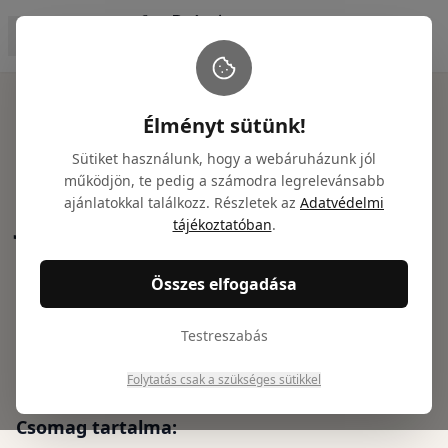
Főoldal
/
Ajándékcsomagok
/
Jack Daniels whisky ajándékcso
Élményt sütünk!
Sütiket használunk, hogy a webáruházunk jól
működjön, te pedig a számodra legrelevánsabb
ajánlatokkal találkozz. Részletek az
Adatvédelmi
Jack Daniels whisky
tájékoztatóban
.
ajándékcsomag
Összes elfogadása
Cikkszám: NTGY100018
26 130
Ft
Testreszabás
(
20 575
Ft + ÁFA)
Folytatás csak a szükséges sütikkel
Csomag tartalma: