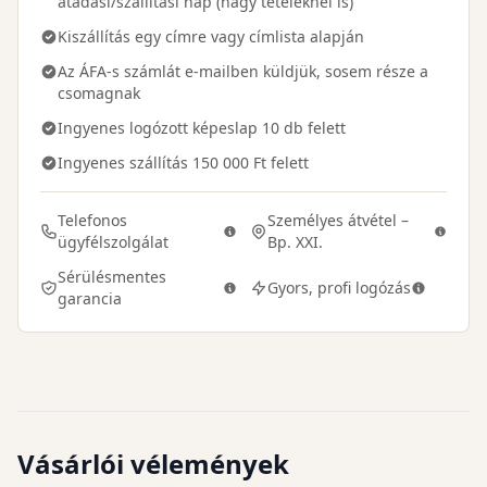
átadási/szállítási nap (nagy tételeknél is)
Kiszállítás egy címre vagy címlista alapján
Az ÁFA-s számlát e-mailben küldjük, sosem része a
csomagnak
Ingyenes logózott képeslap 10 db felett
Ingyenes szállítás 150 000 Ft felett
Telefonos
Személyes átvétel –
ügyfélszolgálat
Bp. XXI.
Sérülésmentes
Gyors, profi logózás
garancia
Vásárlói vélemények