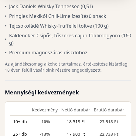
•
Jack Daniels Whisky Tennessee (0,5 l)
•
Pringles Mexikói Chili-Lime ízesítésű snack
•
Tejcsokoládé Whisky-Trüffellel töltve (100 g)
Kaldeneker Csípős, fűszeres cajun földimogyoró (160
•
g)
•
Prémium mágneszáras díszdoboz
Az ajándékcsomag alkoholt tartalmaz, értékesítése kizárólag
18 éven felüli vásárlóink részére engedélyezett.
Mennyiségi kedvezmények
Kedvezmény
Nettó darabár
Bruttó darabár
10+ db
-10%
18 518 Ft
23 518 Ft
25+ db
-13%
17 900 Ft
22 733 Ft