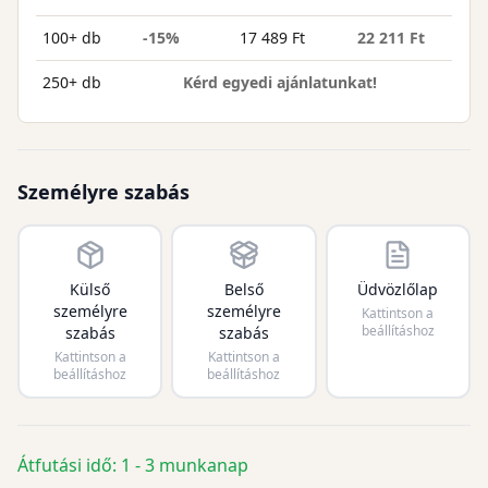
100+ db
-15%
17 489 Ft
22 211 Ft
250+ db
Kérd egyedi ajánlatunkat!
Személyre szabás
Külső
Belső
Üdvözlőlap
személyre
személyre
Kattintson a
beállításhoz
szabás
szabás
Kattintson a
Kattintson a
beállításhoz
beállításhoz
Átfutási idő: 1 - 3 munkanap