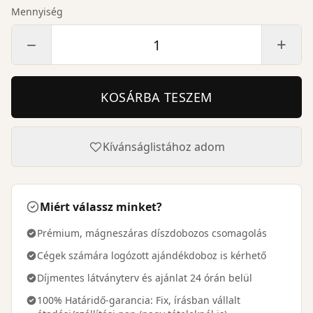
Mennyiség
−
+
KOSÁRBA TESZEM
Kívánságlistához adom
Miért válassz minket?
Prémium, mágneszáras díszdobozos csomagolás
Cégek számára logózott ajándékdoboz is kérhető
Díjmentes látványterv és ajánlat 24 órán belül
100% Határidő-garancia: Fix, írásban vállalt