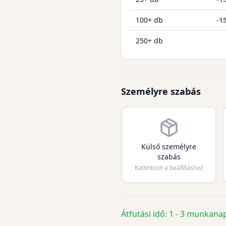
100+ db
-1
250+ db
Személyre szabás
Külső személyre
szabás
Kattintson a beállításhoz
Átfutási idő: 1 - 3 munkana