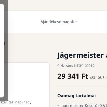
Ajándékcsomagok
mag
Jägermeister
Cikkszám: NTGY100019
29 341
Ft
(
23 103
Ft 
Csomag tartalma:
/szállítási nap (nagy
•
Jagermeister Keserű (0,5 l