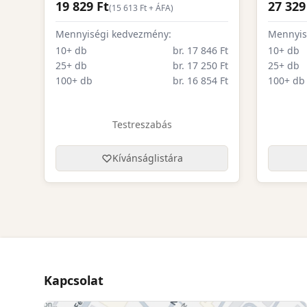
19 829 Ft
27 329
(
15 613
Ft + ÁFA)
Mennyiségi kedvezmény:
Mennyis
10+ db
br. 17 846 Ft
10+ db
25+ db
br. 17 250 Ft
25+ db
100+ db
br. 16 854 Ft
100+ db
Testreszabás
Kívánságlistára
Kapcsolat