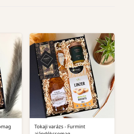
somag
Tokaji varázs - Furmint
ajándékcsomag