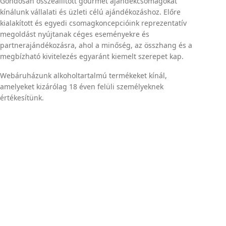
Gondosan összeállított gourmet ajándékcsomagokat
kínálunk vállalati és üzleti célú ajándékozáshoz. Előre
kialakított és egyedi csomagkoncepcióink reprezentatív
megoldást nyújtanak céges eseményekre és
partnerajándékozásra, ahol a minőség, az összhang és a
megbízható kivitelezés egyaránt kiemelt szerepet kap.
Webáruházunk alkoholtartalmú termékeket kínál,
amelyeket kizárólag 18 éven felüli személyeknek
értékesítünk.