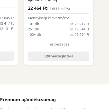
22 464 Ft
(
17 688
Ft + ÁFA)
 12 845 Ft
Mennyiségi kedvezmény:
 12 417 Ft
10+ db
br. 20 217 Ft
 12 131 Ft
25+ db
br. 19 544 Ft
100+ db
br. 19 094 Ft
Testreszabás
Kívánságlistára
Prémium ajándékcsomag