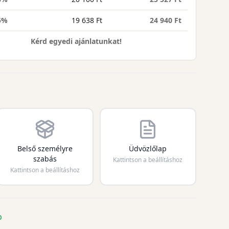
5%
19 638 Ft
24 940 Ft
Kérd egyedi ajánlatunkat!
Belső személyre
Üdvözlőlap
szabás
Kattintson a beállításhoz
Kattintson a beállításhoz
p