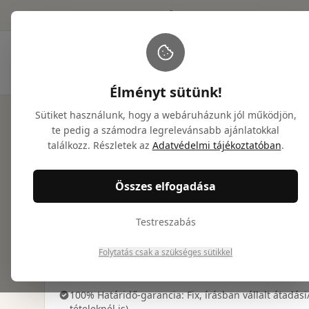
info@nicetogiveyou.com
+36 20 946 9486
Élményt sütünk!
Sütiket használunk, hogy a webáruházunk jól működjön,
Főoldal
/
Ajándékcsomagok
/
Jägermeister ajándékcso
te pedig a számodra legrelevánsabb ajánlatokkal
találkozz. Részletek az
Adatvédelmi tájékoztatóban
.
Összes elfogadása
Miért válassz minket?
Testreszabás
Prémium, mágneszáras díszdobozos csomagolás
Cégek számára logózott ajándékdoboz is kérhető
Folytatás csak a szükséges sütikkel
Díjmentes látványterv és ajánlat 24 órán belül
100% Határidő-garancia: Fix, írásban vállalt átadási
tételeknél is)