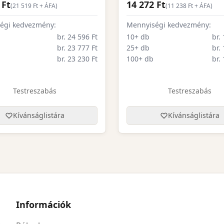
 Ft
14 272 Ft
(
21 519
Ft + ÁFA)
(
11 238
Ft + ÁFA)
égi kedvezmény:
Mennyiségi kedvezmény:
br. 24 596 Ft
10+ db
br.
br. 23 777 Ft
25+ db
br.
br. 23 230 Ft
100+ db
br.
Testreszabás
Testreszabás
Kívánságlistára
Kívánságlistára
Információk