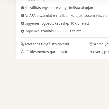
Kiszállítás egy címre vagy címlista alapján
Az ÁFA-s számlát e-mailben küldjük, sosem része 
Ingyenes logózott képeslap 10 db felett
Ingyenes szállítás 150 000 Ft felett
Telefonos ügyfélszolgálat
Személyes
Sérülésmentes garancia
Gyors, pro