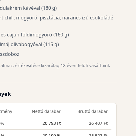
ulakrém kávéval (180 g)
 chili, mogyoró, pisztácia, narancs ízű csokoládé
res cajun földimogyoró (160 g)
lmáj olívabogyóval (115 g)
íszdoboz
lmaz, értékesítése kizárólag 18 éven felüli vásárlóink
nyek
zmény
Nettó darabár
Bruttó darabár
0%
20 793 Ft
26 407 Ft
3%
20 100 Ft
25 527 Ft