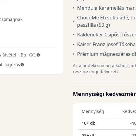
•
Mendula Karamellás mand
ChocoMe Étcsokoládé, tört
a csomagnak
•
pasztilla (50 g)
•
Kaldeneker Csípős, fűsze
•
Kaiser Franz Josef Tőkeha
•
Prémium mágneszáras d
 átvétel – Bp. XXI.
fi logózás
Az ajándékcsomag alkoholt tarta
részére engedélyezett.
Mennyiségi kedvezmé
Mennyiség
Kedve
10+ db
-1
25+ db
-1