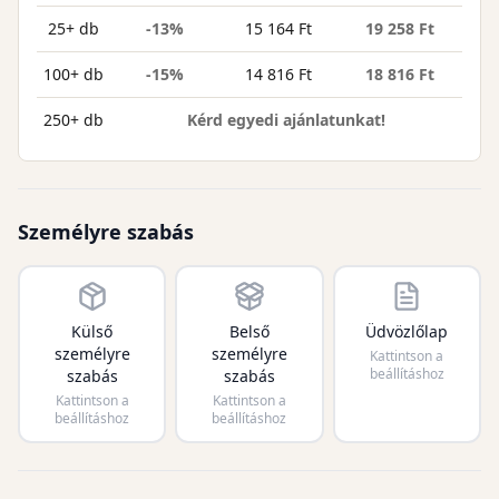
25+ db
-13%
15 164 Ft
19 258 Ft
100+ db
-15%
14 816 Ft
18 816 Ft
250+ db
Kérd egyedi ajánlatunkat!
Személyre szabás
Külső
Belső
Üdvözlőlap
személyre
személyre
Kattintson a
beállításhoz
szabás
szabás
Kattintson a
Kattintson a
beállításhoz
beállításhoz