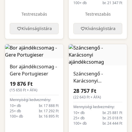
100+ db
br. 21 347 Ft
Testreszabás
Testreszabás
Kívánságlistára
Kívánságlistára
Bor ajándékcsomag -
Gere Portugieser
Száncsengő -
Karácsonyi
19 876 Ft
ajándékcsomag
28 757 Ft
(
15 650
Ft + ÁFA)
(
22 643
Ft + ÁFA)
Mennyiségi kedvezmény:
10+ db
br. 17 888 Ft
Mennyiségi kedvezmény:
25+ db
br. 17 292 Ft
10+ db
br. 25 881 Ft
100+ db
br. 16 895 Ft
25+ db
br. 25 018 Ft
100+ db
br. 24 444 Ft