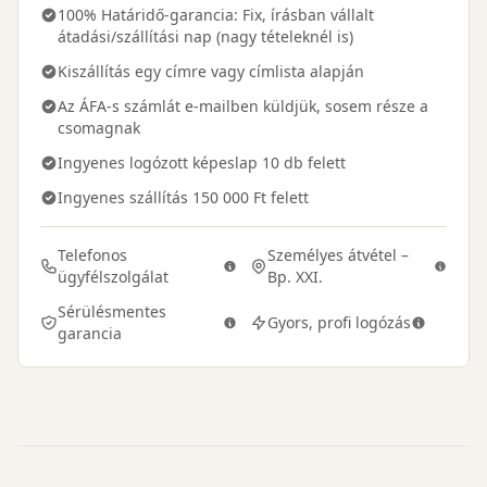
100% Határidő-garancia: Fix, írásban vállalt
átadási/szállítási nap (nagy tételeknél is)
Kiszállítás egy címre vagy címlista alapján
Az ÁFA-s számlát e-mailben küldjük, sosem része a
csomagnak
Ingyenes logózott képeslap 10 db felett
Ingyenes szállítás 150 000 Ft felett
Telefonos
Személyes átvétel –
ügyfélszolgálat
Bp. XXI.
Sérülésmentes
Gyors, profi logózás
garancia