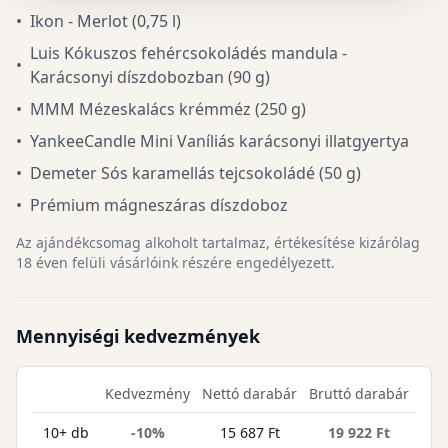
•
Ikon - Merlot (0,75 l)
Luis Kókuszos fehércsokoládés mandula -
•
Karácsonyi díszdobozban (90 g)
•
MMM Mézeskalács krémméz (250 g)
•
YankeeCandle Mini Vaníliás karácsonyi illatgyertya
•
Demeter Sós karamellás tejcsokoládé (50 g)
•
Prémium mágneszáras díszdoboz
Az ajándékcsomag alkoholt tartalmaz, értékesítése kizárólag
18 éven felüli vásárlóink részére engedélyezett.
Mennyiségi kedvezmények
Kedvezmény
Nettó darabár
Bruttó darabár
10+ db
-10%
15 687 Ft
19 922 Ft