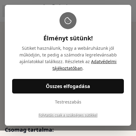
Főoldal
/
Karácsonyi ajándékcsomagok
/
Holdfény - Karácson
Élményt sütünk!
Sütiket használunk, hogy a webáruházunk jól
működjön, te pedig a számodra legrelevánsabb
ajánlatokkal találkozz. Részletek az
Adatvédelmi
Holdfény - Karácsonyi
tájékoztatóban
.
ajándékcsomag
Összes elfogadása
Cikkszám: NTGY100061
22 136
Ft
Testreszabás
(
17 430
Ft + ÁFA)
Folytatás csak a szükséges sütikkel
Csomag tartalma: