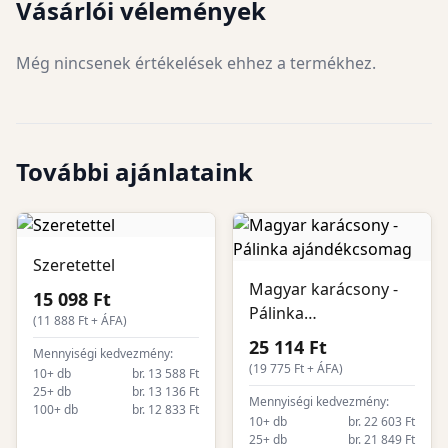
Vásárlói vélemények
Még nincsenek értékelések ehhez a termékhez.
További ajánlataink
Szeretettel
Magyar karácsony -
15 098 Ft
Pálinka
(
11 888
Ft + ÁFA)
ajándékcsomag
25 114 Ft
Mennyiségi kedvezmény:
(
19 775
Ft + ÁFA)
10+ db
br. 13 588 Ft
25+ db
br. 13 136 Ft
Mennyiségi kedvezmény:
100+ db
br. 12 833 Ft
10+ db
br. 22 603 Ft
25+ db
br. 21 849 Ft