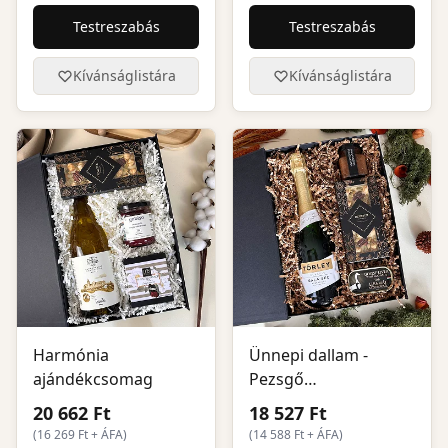
Testreszabás
Testreszabás
Kívánságlistára
Kívánságlistára
Harmónia
Ünnepi dallam -
ajándékcsomag
Pezsgő
ajándékcsomag
20 662 Ft
18 527 Ft
(
16 269
Ft + ÁFA)
(
14 588
Ft + ÁFA)