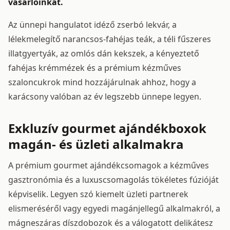
vásárlóinkat.
Az ünnepi hangulatot idéző zserbó lekvár, a
lélekmelegítő narancsos-fahéjas teák, a téli fűszeres
illatgyertyák, az omlós dán kekszek, a kényeztető
fahéjas krémmézek és a prémium kézműves
szaloncukrok mind hozzájárulnak ahhoz, hogy a
karácsony valóban az év legszebb ünnepe legyen.
Exkluzív gourmet ajándékboxok
magán- és üzleti alkalmakra
A prémium gourmet ajándékcsomagok a kézműves
gasztronómia és a luxuscsomagolás tökéletes fúzióját
képviselik. Legyen szó kiemelt üzleti partnerek
elismeréséről vagy egyedi magánjellegű alkalmakról, a
mágneszáras díszdobozok és a válogatott delikátesz