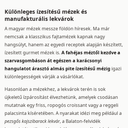
Különleges ízesítésű mézek és
manufakturális lekvárok
A magyar mézek messze földön híresek. Ma már
nemcsak a klasszikus fajtamézek kapnak nagy
hangsúlyt, hanem az egyedi receptek alapján készített,
ízesített gurmet mézek is.
A fahéjas méztől kezdve a
szarvasgombáson át egészen a karácsonyi
hangulatot árasztó almás pite ízesítésű mézig
igazi
különlegességek várják a vásárlókat.
Hasonlóan a mézekhez, a lekvárok terén is sok
újkeletű ízpárosítást élvezhetünk, amelyek csodásan
mutatnak egy friss, ropogós croissant vagy a reggeli
palacsinta kíséretében. A nyarakat idézi meg például a
pezsgős kajszibarack lekvár
, a Balaton-felvidék