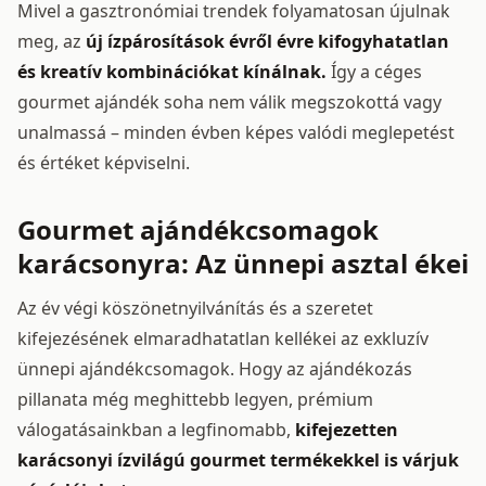
Mivel a gasztronómiai trendek folyamatosan újulnak
meg, az
új ízpárosítások évről évre kifogyhatatlan
és kreatív kombinációkat kínálnak.
Így a céges
gourmet ajándék soha nem válik megszokottá vagy
unalmassá – minden évben képes valódi meglepetést
és értéket képviselni.
Gourmet ajándékcsomagok
karácsonyra: Az ünnepi asztal ékei
Az év végi köszönetnyilvánítás és a szeretet
kifejezésének elmaradhatatlan kellékei az exkluzív
ünnepi ajándékcsomagok. Hogy az ajándékozás
pillanata még meghittebb legyen, prémium
válogatásainkban a legfinomabb,
kifejezetten
karácsonyi ízvilágú gourmet termékekkel is várjuk