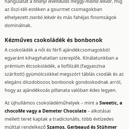
hangulatát a
tihanyi levendulás meggy-málna lekvár
, míg
az őszi-téli estéken a gourmet csomagokban
elhelyezett
zserbó lekvár
és más fahéjas finomságok
dominálnak.
Kézműves csokoládék és bonbonok
A csokoládék a női és férfi ajándékcsomagokból
egyaránt kihagyhatatlan szereplők. Kínálatunkban a
prémium étcsokoládék, a liofilizált (fagyasztva
szárított) gyümölcsökkel megszórt táblás csodák és az
elegáns díszdobozos bonbonok gondoskodnak arról,
hogy az ajándékozás pillanata valóban édes legyen.
Az újhullámos csokoládéműhelyek – mint a
Sweetic, a
chocoMe vagy a Demeter Chocolate
– alkotásai
mellett teret kaptak a tradicionális, több évtizedes
múlttal rendelkező
Szamos, Gerbeaud és Stühmer