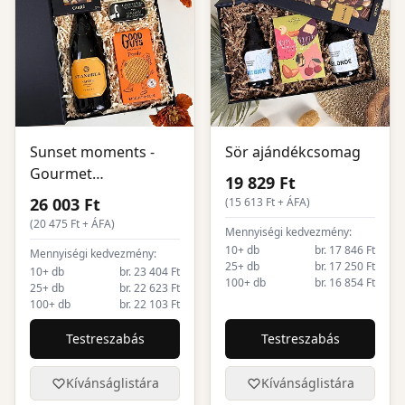
Sunset moments -
Sör ajándékcsomag
Gourmet
19 829 Ft
ajándékcsomag
26 003 Ft
(
15 613
Ft + ÁFA)
(
20 475
Ft + ÁFA)
Mennyiségi kedvezmény:
10+ db
br. 17 846 Ft
Mennyiségi kedvezmény:
25+ db
br. 17 250 Ft
10+ db
br. 23 404 Ft
100+ db
br. 16 854 Ft
25+ db
br. 22 623 Ft
100+ db
br. 22 103 Ft
Testreszabás
Testreszabás
Kívánságlistára
Kívánságlistára