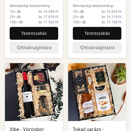
Mennyiségi kedvezmény:
Mennyiségi kedvezmény:
10+ db
br. 18 595 Ft
10+ db
br. 16 674 Ft
25+ db
br. 17 976 Ft
25+ db
br. 16 119 Ft
100+ db
br. 17 563 Ft
100+ db
br. 15 748 Ft
Testreszabás
Testreszabás
Kívánságlistára
Kívánságlistára
Vibe - Vörösbor
Tokaji varázs -