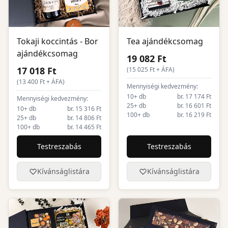
Tokaji koccintás - Bor
Tea ajándékcsomag
ajándékcsomag
19 082 Ft
17 018 Ft
(
15 025
Ft + ÁFA)
(
13 400
Ft + ÁFA)
Mennyiségi kedvezmény:
10+ db
br. 17 174 Ft
Mennyiségi kedvezmény:
25+ db
br. 16 601 Ft
10+ db
br. 15 316 Ft
100+ db
br. 16 219 Ft
25+ db
br. 14 806 Ft
100+ db
br. 14 465 Ft
Testreszabás
Testreszabás
Kívánságlistára
Kívánságlistára