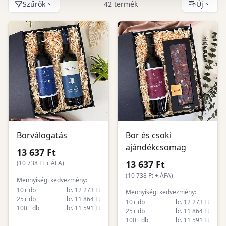
Szűrők
42 termék
Új
Borválogatás
Bor és csoki
ajándékcsomag
13 637 Ft
13 637 Ft
(
10 738
Ft + ÁFA)
(
10 738
Ft + ÁFA)
Mennyiségi kedvezmény:
10+ db
br. 12 273 Ft
Mennyiségi kedvezmény:
25+ db
br. 11 864 Ft
10+ db
br. 12 273 Ft
100+ db
br. 11 591 Ft
25+ db
br. 11 864 Ft
100+ db
br. 11 591 Ft