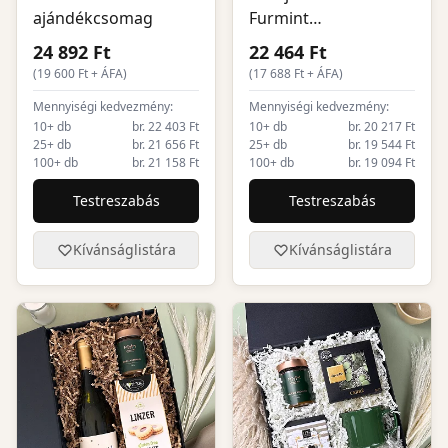
ajándékcsomag
Furmint
ajándékcsomag
24 892 Ft
22 464 Ft
(
19 600
Ft + ÁFA)
(
17 688
Ft + ÁFA)
Mennyiségi kedvezmény:
Mennyiségi kedvezmény:
10+ db
br. 22 403 Ft
10+ db
br. 20 217 Ft
25+ db
br. 21 656 Ft
25+ db
br. 19 544 Ft
100+ db
br. 21 158 Ft
100+ db
br. 19 094 Ft
Testreszabás
Testreszabás
Kívánságlistára
Kívánságlistára