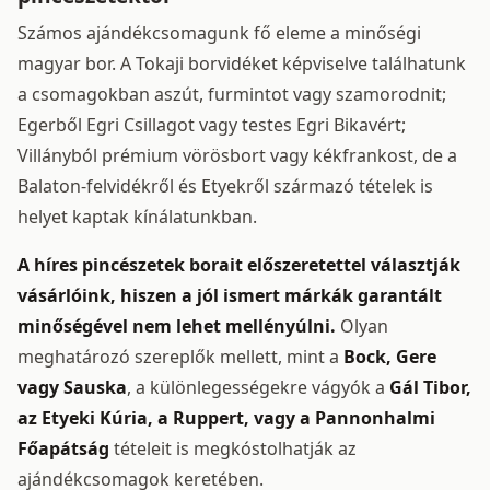
Számos ajándékcsomagunk fő eleme a minőségi
magyar bor. A Tokaji borvidéket képviselve találhatunk
a csomagokban aszút, furmintot vagy szamorodnit;
Egerből Egri Csillagot vagy testes Egri Bikavért;
Villányból prémium vörösbort vagy kékfrankost, de a
Balaton-felvidékről és Etyekről származó tételek is
helyet kaptak kínálatunkban.
A híres pincészetek borait előszeretettel választják
vásárlóink, hiszen a jól ismert márkák garantált
minőségével nem lehet mellényúlni.
Olyan
meghatározó szereplők mellett, mint a
Bock, Gere
vagy Sauska
, a különlegességekre vágyók a
Gál Tibor,
az Etyeki Kúria, a Ruppert, vagy a Pannonhalmi
Főapátság
tételeit is megkóstolhatják az
ajándékcsomagok keretében.