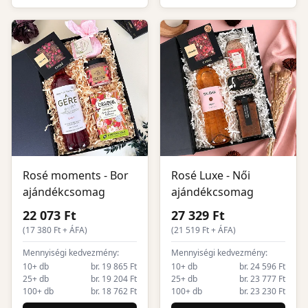
Rosé moments - Bor
Rosé Luxe - Női
ajándékcsomag
ajándékcsomag
22 073 Ft
27 329 Ft
(
17 380
Ft + ÁFA)
(
21 519
Ft + ÁFA)
Mennyiségi kedvezmény:
Mennyiségi kedvezmény:
10+ db
br. 19 865 Ft
10+ db
br. 24 596 Ft
25+ db
br. 19 204 Ft
25+ db
br. 23 777 Ft
100+ db
br. 18 762 Ft
100+ db
br. 23 230 Ft