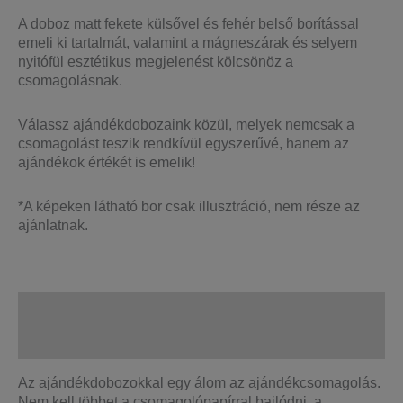
A doboz matt fekete külsővel és fehér belső borítással
emeli ki tartalmát, valamint a mágneszárak és selyem
nyitófül esztétikus megjelenést kölcsönöz a
csomagolásnak.
Válassz ajándékdobozaink közül, melyek nemcsak a
csomagolást teszik rendkívül egyszerűvé, hanem az
ajándékok értékét is emelik!
*A képeken látható bor csak illusztráció, nem része az
ajánlatnak.
Leírás
További információk
Az ajándékdobozokkal egy álom az ajándékcsomagolás.
Nem kell többet a csomagolópapírral bajlódni, a