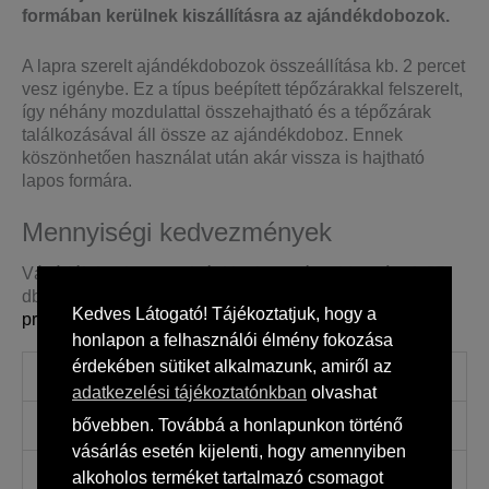
formában kerülnek kiszállításra az ajándékdobozok.
A lapra szerelt ajándékdobozok összeállítása kb. 2 percet
vesz igénybe. Ez a típus beépített tépőzárakkal felszerelt,
így néhány mozdulattal összehajtható és a tépőzárak
találkozásával áll össze az ajándékdoboz. Ennek
köszönhetően használat után akár vissza is hajtható
lapos formára.
Mennyiségi kedvezmények
Vásárlóinknak mennyiségi kedvezményt biztosítunk 25
db-os mennyiség felett, melyet a
Kedves Látogató! Tájékoztatjuk, hogy a
premiumajandekdoboz.hu
oldalon érnek el.
honlapon a felhasználói élmény fokozása
érdekében sütiket alkalmazunk, amiről az
Tömeg
0,5 kg
adatkezelési tájékoztatónkban
olvashat
Méretek
33 × 10 × 10 cm
bővebben. Továbbá a honlapunkon történő
vásárlás esetén kijelenti, hogy amennyiben
Tartalom
Ajándékdoboz
alkoholos terméket tartalmazó csomagot