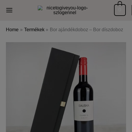
Skip
0
to
content
Home
Termékek
Bor ajándékdoboz – Bor díszdoboz