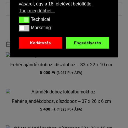
vásárol, úgy a 18. életévét betöltötte.
Szín
Fehér
Tudj meg többet...
Technical
Technical
Marketing
Marketing
Korlátozás
Engedélyezés
Érdekelhetnek még…
Fehér ajándékdoboz, díszdoboz – 33 x 22 x 10 cm
5 000
Ft
(
3 937
Ft
+ ÁFA)
Fehér ajándékdoboz, díszdoboz – 37 x 26 x 6 cm
5 490
Ft
(
4 323
Ft
+ ÁFA)