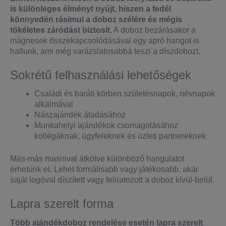
is különleges élményt nyújt, hiszen a fedél
könnyedén rásimul a doboz szélére és mégis
tökéletes záródást biztosít.
A doboz bezárásakor a
mágnesek összekapcsolódásával egy apró hangot is
hallunk, ami még varázslatosabbá teszi a díszdobozt.
Sokrétű felhasználási lehetőségek
Családi és baráti körben születésnapok, névnapok
alkalmával
Nászajándék átadásához
Munkahelyi ajándékok csomagolásához
kollégáknak, ügyfeleknek és üzleti partnereknek
Más-más masnival átkötve különböző hangulatot
érhetünk el. Lehet formálisabb vagy játékosabb, akár
saját logóval díszített vagy feliratozott a doboz kívül-belül.
Lapra szerelt forma
Több ajándékdoboz rendelése esetén lapra szerelt