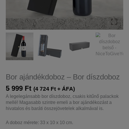
Bor ajándékdoboz – Bor díszdoboz
5 999
Ft
(
4 724
Ft
+ ÁFA)
A legelegánsabb bor díszdoboz, csakis kitűnő palackok
mellé! Magasabb szintre emeli a bor ajándékozást a
hivatalos és baráti összejövetelek alkalmával is.
A doboz mérete: 33 x 10 x 10 cm.