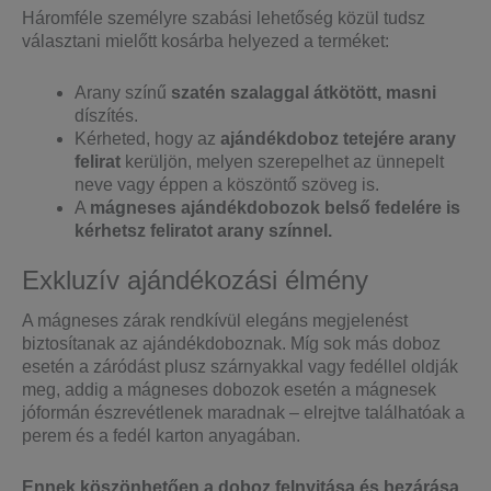
Háromféle személyre szabási lehetőség közül tudsz
választani mielőtt kosárba helyezed a terméket:
Arany színű
szatén szalaggal átkötött, masni
díszítés.
Kérheted, hogy az
ajándékdoboz tetejére arany
felirat
kerüljön, melyen szerepelhet az ünnepelt
neve vagy éppen a köszöntő szöveg is.
A
mágneses ajándékdobozok belső fedelére is
kérhetsz feliratot arany színnel.
Exkluzív ajándékozási élmény
A mágneses zárak rendkívül elegáns megjelenést
biztosítanak az ajándékdoboznak. Míg sok más doboz
esetén a záródást plusz szárnyakkal vagy fedéllel oldják
meg, addig a mágneses dobozok esetén a mágnesek
jóformán észrevétlenek maradnak – elrejtve találhatóak a
perem és a fedél karton anyagában.
Ennek köszönhetően a doboz felnyitása és bezárása