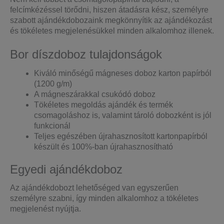
felcímkézéssel törődni, hiszen átadásra kész, személyre
szabott ajándékdobozaink megkönnyítik az ajándékozást
és tökéletes megjelenésükkel minden alkalomhoz illenek.
Bor díszdoboz tulajdonságok
Kiváló minőségű mágneses doboz karton papírból
(1200 g/m)
A mágneszárakkal csukódó doboz
Tökéletes megoldás ajándék és termék
csomagoláshoz is, valamint tároló dobozként is jól
funkcionál
Teljes egészében újrahasznosított kartonpapírból
készült és 100%-ban újrahasznosítható
Egyedi ajándékdoboz
Az ajándékdobozt lehetőséged van egyszerűen
személyre szabni, így minden alkalomhoz a tökéletes
megjelenést nyújtja.