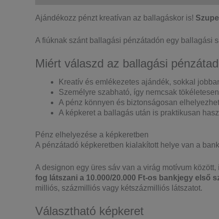
Ajándékozz pénzt kreatívan az ballagáskor is!
Szuper
A fiúknak szánt ballagási pénzátadón egy ballagási 
Miért válaszd az ballagási pénzáta
Kreatív és emlékezetes ajándék, sokkal jobban
Személyre szabható, így nemcsak tökéletesen
A pénz könnyen és biztonságosan elhelyezhető
A képkeret a ballagás után is praktikusan has
Pénz elhelyezése a képkeretben
A pénzátadó képkeretben kialakított helye van a bankj
A designon egy üres sáv van a virág motívum között, i
fog látszani a 10.000/20.000 Ft-os bankjegy első 
milliós, százmilliós vagy kétszázmilliós látszatot.
Választható képkeret