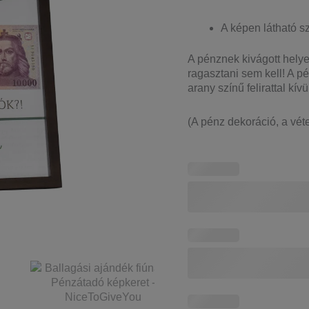
A képen látható 
A pénznek kivágott helye 
ragasztani sem kell! A p
arany színű felirattal kí
(A pénz dekoráció, a véte