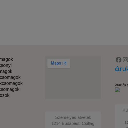
Fac
I
omagok
csonyi
magok
kcsomagok
ékcsomagok
Árak és 
kcsomagok
ozok
Kü
Személyes átvétel:
s
1214 Budapest, Csillag