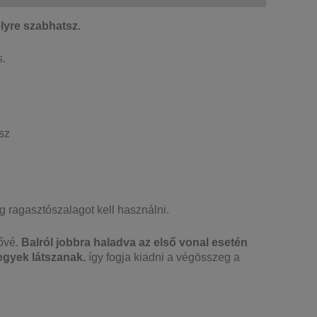
lyre szabhatsz.
s.
sz
g ragasztószalagot kell használni.
tővé.
Balról jobbra haladva az első vonal esetén
egyek látszanak.
így fogja kiadni a végösszeg a