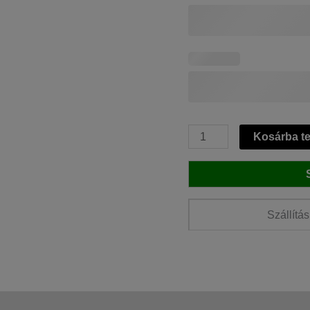
Ballagási
Kosárba t
ajándék
fiúknak
-
Pénzátadó
képkeret
Szállítási
mennyiség