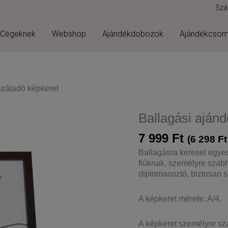
Szál
Cégeknek
Webshop
Ajándékdobozok
Ajándékcso
nzátadó képkeret
Ballagási aján
7 999
Ft
(
6 298
Ft
Ballagásra keresel egyed
fiúknak, személyre szabh
diplomaosztó, biztosan si
A képkeret mérete: A/4.
A képkeret személyre sz