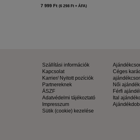
7 999
Ft
(
6 298
Ft
+ ÁFA)
Szállítási információk
Ajándékcs
Kapcsolat
Céges kará
Karrier/ Nyitott pozíciók
ajándékcso
Partnereknek
Női ajándé
ÁSZF
Férfi ajánd
Adatvédelmi tájékoztató
Ital ajándé
Impresszum
Ajándékdob
Sütik (cookie) kezelése