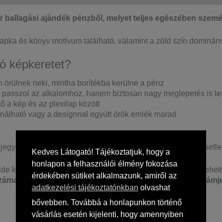
 ballagási ajándék pénzből, melyet teljes egészében szemé
sapka és könyv motívum található, valamint a zöld szín dominán
dó képkeretet?
 örülnek neki, mintha borítékba kerülne a pénz
 passzol az alkalomhoz, hanem biztosan nagy meglepetés is le
 a kép és az plexilap között
ználható vagy a designnal együtt örök emlék marad
egyeknek, így nem kell attól tartani, hogy elcsúszik vagy esetle
Kedves Látogató! Tájékoztatjuk, hogy a
honlapon a felhasználói élmény fokozása
de kell becsúsztatni a pénzt. Ezt három vágott vonal teszi lehe
érdekében sütiket alkalmazunk, amiről az
számai, majd az ezt követő papírpénzekről csak a 0-ás számj
adatkezelési tájékoztatónkban
olvashat
bővebben. Továbbá a honlapunkon történő
vásárlás esetén kijelenti, hogy amennyiben