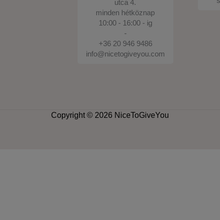
s
utca 4.
minden hétköznap
10:00 - 16:00 - ig
-
+36 20 946 9486
info@nicetogiveyou.com
Copyright © 2026 NiceToGiveYou