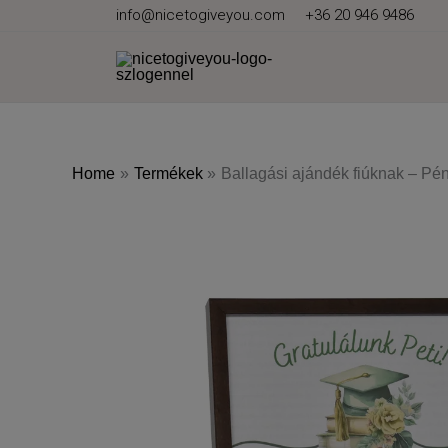
Skip
info@nicetogiveyou.com
+36 20 946 9486
to
content
Home
Termékek
Ballagási ajándék fiúknak – Pé