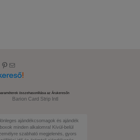
ebook
nstagram
Pinterest
E-mail
paraméterek összehasonlítása az Árukeresőn
lönleges ajándékcsomagok és ajándék
boxok minden alkalomra! Kívül-belül
zemélyre szabható megjelenés, gyors