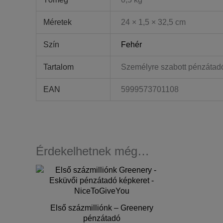
Méretek
24 × 1,5 × 32,5 cm
Szín
Fehér
Tartalom
Személyre szabott pénzátad
EAN
5999573701108
Érdekelhetnek még…
Első százmilliónk – Greenery
pénzátadó