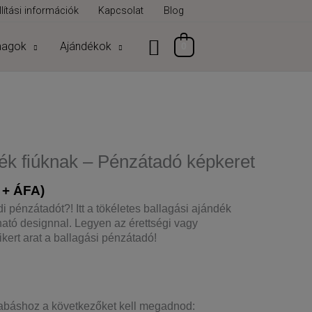
lítási információk
Kapcsolat
Blog
magok
Ajándékok
0
dék fiúknak – Pénzátadó képkeret
+ ÁFA)
i pénzátadót?! Itt a tökéletes ballagási ajándék
ató designnal. Legyen az érettségi vagy
kert arat a ballagási pénzátadó!
abáshoz a következőket kell megadnod: