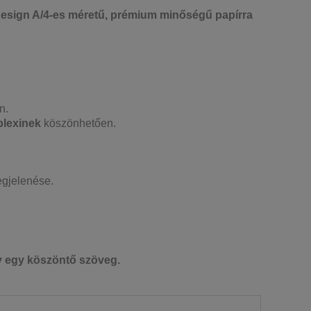
design A/4-es méretű, prémium minőségű papírra
n.
plexinek
köszönhetően.
gjelenése.
gy egy köszöntő szöveg.