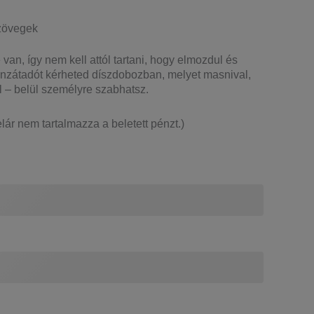
szövegek
van, így nem kell attól tartani, hogy elmozdul és
énzátadót kérheted díszdobozban, melyet masnival,
vül – belül személyre szabhatsz.
lár nem tartalmazza a beletett pénzt.)