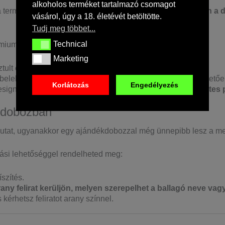
alkoholos terméket tartalmazó csomagot
 termékképek mellett kerülnek feltüntetésre.
A képkeretben a 
vásárol, úgy a 18. életévét betöltötte.
Tudj meg többet...
Technical
émium kategóriába:
Technical
Marketing
Marketing
ztult és
tökéletes illesztésekkel
rendelkezik.
belekerülő 2 mm vastag, minőségi plexi lemeznek köszönhetőe
Korlátozás
Engedélyezés
designok és fényképek hangulatát a
visszatükröződés mentes 
kdobozban
utat, ugyanakkor egy ajándékdobozzal még ünnepibb lesz a me
si lehetőséggel rendelheted meg:
szítés.
any felirat kerüljön, melyen szerepelhet a ballagó neve va
érhetsz feliratot arany színnel.