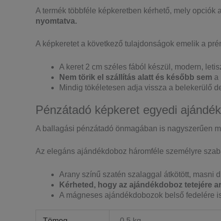
A termék többféle képkeretben kérhető, mely opciók a
nyomtatva.
A képkeretet a következő tulajdonságok emelik a pr
A keret 2 cm széles fából készül, modern, letis
Nem törik el szállítás alatt és később sem
a 
Mindig tökéletesen adja vissza a belekerülő 
Pénzátadó képkeret egyedi ajándé
A ballagási pénzátadó önmagában is nagyszerűen m
Az elegáns ajándékdoboz háromféle személyre szabá
Arany színű szatén szalaggal átkötött, masni dí
Kérheted, hogy az ajándékdoboz tetejére ar
A mágneses ajándékdobozok belső fedelére is k
Tömeg
0,5 kg