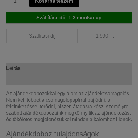
Kosárba teszem
ajándékdoboz,
díszdoboz
Szállítási idő: 1-3 munkanap
-
22
x
Szállítási díj
1 990 Ft
16
x
3
cm
mennyiség
Leírás
További információk
Az ajándékdobozokkal egy álom az ajándékcsomagolás.
Nem kell többet a csomagolópapírral bajlódni, a
felcímkézéssel törődni, hiszen átadásra kész, személyre
szabott ajándékdobozaink megkönnyítik az ajándékozást
és tökéletes megjelenésükkel minden alkalomhoz illenek.
Ajándékdoboz tulajdonságok