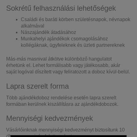
Sokrétű felhasználási lehetőségek
Családi és baráti körben születésnapok, névnapok
alkalmával
Nászajándék átadásához
Munkahelyi ajándékok csomagolásához
kollégáknak, ügyfeleknek és üzleti partnereknek
Más-más masnival átkötve különböző hangulatot
érhetünk el. Lehet formálisabb vagy játékosabb, akár
saját logóval díszített vagy feliratozott a doboz kívül-belül.
Lapra szerelt forma
Több ajándékdoboz rendelése esetén lapra szerelt
formában kerülnek kiszállításra az ajándékdobozok.
Mennyiségi kedvezmények
Vásárlóinknak mennyiségi kedvezményt biztosítunk 10
db-os mennyiség felett, melyet a