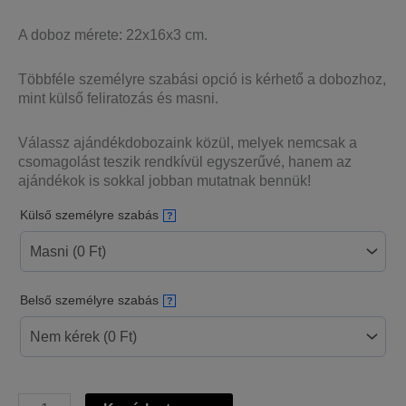
A doboz mérete: 22x16x3 cm.
Többféle személyre szabási opció is kérhető a dobozhoz,
mint külső feliratozás és masni.
Válassz ajándékdobozaink közül, melyek nemcsak a
csomagolást teszik rendkívül egyszerűvé, hanem az
ajándékok is sokkal jobban mutatnak bennük!
Külső személyre szabás
?
Belső személyre szabás
?
Fekete