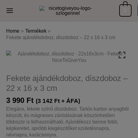
Skip
0
to
content
Home
Termékek
Fekete ajándékdoboz, díszdoboz – 22 x 16 x 3 cm
Fekete ajándékdoboz, díszdoboz –
22 x 16 x 3 cm
3 990
Ft
(
3 142
Ft
+ ÁFA)
Elegáns, fekete színű díszdoboz. Tartós karton anyagból
készült, és mágneses záródásának köszönhetően
többször is felhasználható. Ajándékozz benne fotót,
képkeretet, apróbb kiegészítőket születésnapra,
névnapra, karácsonyra.