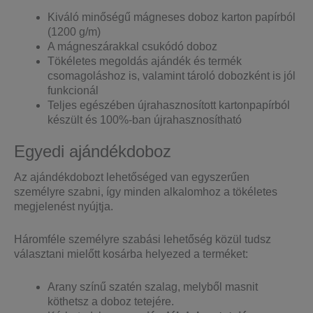
Kiváló minőségű mágneses doboz karton papírból
(1200 g/m)
A mágneszárakkal csukódó doboz
Tökéletes megoldás ajándék és termék
csomagoláshoz is, valamint tároló dobozként is jól
funkcionál
Teljes egészében újrahasznosított kartonpapírból
készült és 100%-ban újrahasznosítható
Egyedi ajándékdoboz
Az ajándékdobozt lehetőséged van egyszerűen
személyre szabni, így minden alkalomhoz a tökéletes
megjelenést nyújtja.
Háromféle személyre szabási lehetőség közül tudsz
választani mielőtt kosárba helyezed a terméket:
Arany színű szatén szalag, melyből masnit
köthetsz a doboz tetejére.