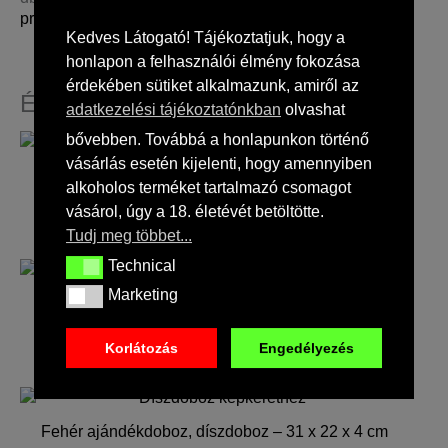
premiumajandekdoboz.hu
oldalon érnek el.
Kedves Látogató! Tájékoztatjuk, hogy a
honlapon a felhasználói élmény fokozása
érdekében sütiket alkalmazunk, amiről az
Érdekelhetnek még…
adatkezelési tájékoztatónkban
olvashat
bővebben. Továbbá a honlapunkon történő
vásárlás esetén kijelenti, hogy amennyiben
Fekete ajándékdoboz, díszdoboz – 33 x 22 x 10 cm
alkoholos terméket tartalmazó csomagot
5 000
Ft
(
3 937
Ft
+ ÁFA)
vásárol, úgy a 18. életévét betöltötte.
Tudj meg többet...
Technical
Technical
Marketing
Marketing
Fehér ajándékdoboz, díszdoboz – 33 x 22 x 10 cm
5 000
Ft
(
3 937
Ft
+ ÁFA)
Korlátozás
Engedélyezés
Fehér ajándékdoboz, díszdoboz – 31 x 22 x 4 cm