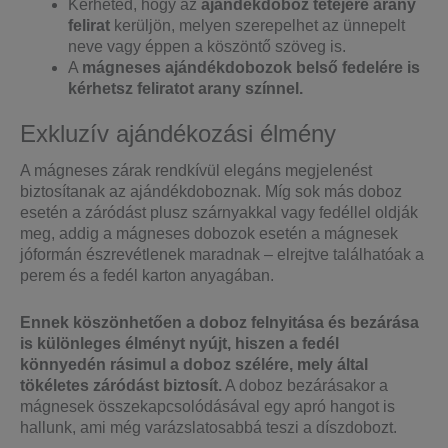
Kérheted, hogy az
ajándékdoboz tetejére arany
felirat
kerüljön, melyen szerepelhet az ünnepelt
neve vagy éppen a köszöntő szöveg is.
A
mágneses ajándékdobozok belső fedelére is
kérhetsz feliratot arany színnel.
Exkluzív ajándékozási élmény
A mágneses zárak rendkívül elegáns megjelenést
biztosítanak az ajándékdoboznak. Míg sok más doboz
esetén a záródást plusz szárnyakkal vagy fedéllel oldják
meg, addig a mágneses dobozok esetén a mágnesek
jóformán észrevétlenek maradnak – elrejtve találhatóak a
perem és a fedél karton anyagában.
Ennek köszönhetően a doboz felnyitása és bezárása
is különleges élményt nyújt, hiszen a fedél
könnyedén rásimul a doboz szélére, mely által
tökéletes záródást biztosít.
A doboz bezárásakor a
mágnesek összekapcsolódásával egy apró hangot is
hallunk, ami még varázslatosabbá teszi a díszdobozt.