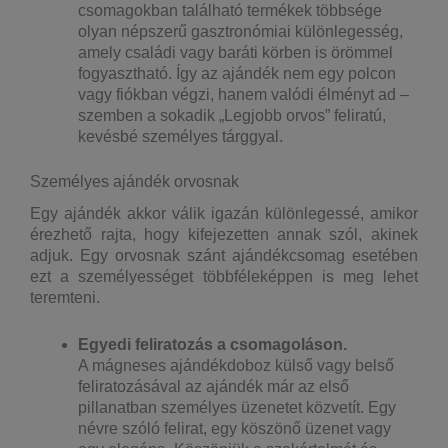
csomagokban található termékek többsége
olyan népszerű gasztronómiai különlegesség,
amely családi vagy baráti körben is örömmel
fogyasztható. Így az ajándék nem egy polcon
vagy fiókban végzi, hanem valódi élményt ad –
szemben a sokadik „Legjobb orvos” feliratú,
kevésbé személyes tárggyal.
Személyes ajándék orvosnak
Egy ajándék akkor válik igazán különlegessé, amikor
érezhető rajta, hogy kifejezetten annak szól, akinek
adjuk. Egy orvosnak szánt ajándékcsomag esetében
ezt a személyességet többféleképpen is meg lehet
teremteni.
Egyedi feliratozás a csomagoláson.
A mágneses ajándékdoboz külső vagy belső
feliratozásával az ajándék már az első
pillanatban személyes üzenetet közvetít. Egy
névre szóló felirat, egy köszönő üzenet vagy