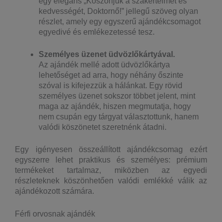
egy elegáns „Köszönjük a szakértelmét és
kedvességét, Doktornő!” jellegű szöveg olyan
részlet, amely egy egyszerű ajándékcsomagot
egyedivé és emlékezetessé tesz.
Személyes üzenet üdvözlőkártyával.
Az ajándék mellé adott üdvözlőkártya
lehetőséget ad arra, hogy néhány őszinte
szóval is kifejezzük a hálánkat. Egy rövid
személyes üzenet sokszor többet jelent, mint
maga az ajándék, hiszen megmutatja, hogy
nem csupán egy tárgyat választottunk, hanem
valódi köszönetet szeretnénk átadni.
Egy igényesen összeállított ajándékcsomag ezért
egyszerre lehet praktikus és személyes: prémium
termékeket tartalmaz, miközben az egyedi
részleteknek köszönhetően valódi emlékké válik az
ajándékozott számára.
Férfi orvosnak ajándék