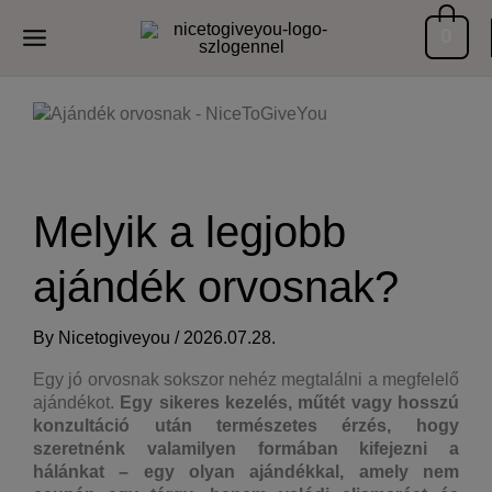
Skip
0
to
content
Melyik a legjobb
ajándék orvosnak?
By
Nicetogiveyou
/
2026.07.28.
Egy jó orvosnak sokszor nehéz megtalálni a megfelelő
ajándékot.
Egy sikeres kezelés, műtét vagy hosszú
konzultáció után természetes érzés, hogy
szeretnénk valamilyen formában kifejezni a
hálánkat – egy olyan ajándékkal, amely nem