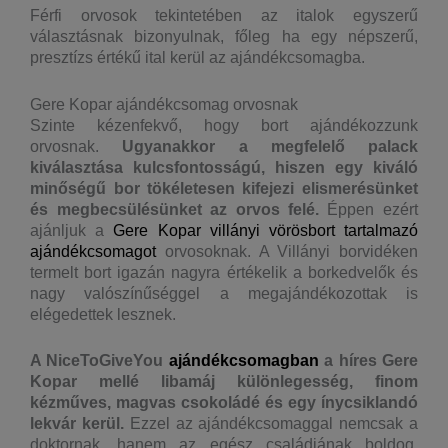
Férfi orvosok tekintetében az italok egyszerű
választásnak bizonyulnak, főleg ha egy népszerű,
presztízs értékű ital kerül az ajándékcsomagba.
Gere Kopar ajándékcsomag orvosnak
Szinte kézenfekvő, hogy bort ajándékozzunk
orvosnak.
Ugyanakkor a megfelelő palack
kiválasztása kulcsfontosságú, hiszen egy kiváló
minőségű bor tökéletesen kifejezi elismerésünket
és megbecsülésünket az orvos felé.
Éppen ezért
ajánljuk a
Gere Kopar villányi vörösbort tartalmazó
ajándékcsomagot
orvosoknak. A Villányi borvidéken
termelt bort igazán nagyra értékelik a borkedvelők és
nagy valószínűséggel a megajándékozottak is
elégedettek lesznek.
A NiceToGiveYou
ajándékcsomagban
a híres Gere
Kopar mellé libamáj különlegesség, finom
kézműves, magvas csokoládé és egy ínycsiklandó
lekvár kerül.
Ezzel az ajándékcsomaggal nemcsak a
doktornak, hanem az egész családjának boldog,