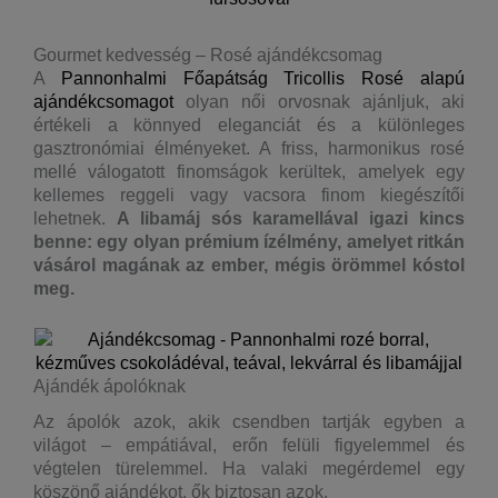
Gourmet kedvesség – Rosé ajándékcsomag
A
Pannonhalmi Főapátság Tricollis Rosé alapú
ajándékcsomagot
olyan női orvosnak ajánljuk, aki
értékeli a könnyed eleganciát és a különleges
gasztronómiai élményeket. A friss, harmonikus rosé
mellé válogatott finomságok kerültek, amelyek egy
kellemes reggeli vagy vacsora finom kiegészítői
lehetnek.
A libamáj sós karamellával igazi kincs
benne: egy olyan prémium ízélmény, amelyet ritkán
vásárol magának az ember, mégis örömmel kóstol
meg.
Ajándék ápolóknak
Az ápolók azok, akik csendben tartják egyben a
világot – empátiával, erőn felüli figyelemmel és
végtelen türelemmel. Ha valaki megérdemel egy
köszönő ajándékot, ők biztosan azok.