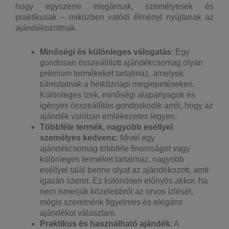
hogy egyszerre elegánsak, személyesek és
praktikusak – miközben valódi élményt nyújtanak az
ajándékozottnak.
Minőségi és különleges válogatás
: Egy
gondosan összeállított ajándékcsomag olyan
prémium termékeket tartalmaz, amelyek
túlmutatnak a hétköznapi meglepetéseken.
Különleges ízek, minőségi alapanyagok és
igényes összeállítás gondoskodik arról, hogy az
ajándék valóban emlékezetes legyen.
Többféle termék, nagyobb eséllyel
személyes kedvenc
: Mivel egy
ajándékcsomag többféle finomságot vagy
különleges terméket tartalmaz, nagyobb
eséllyel talál benne olyat az ajándékozott, amit
igazán szeret. Ez különösen előnyös akkor, ha
nem ismerjük közelebbről az orvos ízlését,
mégis szeretnénk figyelmes és elegáns
ajándékot választani.
Praktikus és használható ajándék
: A