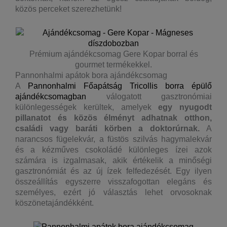
közös perceket szerezhetünk!
Prémium ajándékcsomag Gere Kopar borral és
gourmet termékekkel.
Pannonhalmi apátok bora ajándékcsomag
A
Pannonhalmi Főapátság Tricollis borra épülő
ajándékcsomagban
válogatott gasztronómiai
különlegességek kerültek, amelyek
egy nyugodt
pillanatot és közös élményt adhatnak otthon,
családi vagy baráti körben a doktorúrnak.
A
narancsos fügelekvár, a füstös szilvás hagymalekvár
és a kézműves csokoládé különleges ízei azok
számára is izgalmasak, akik értékelik a minőségi
gasztronómiát és az új ízek felfedezését. Egy ilyen
összeállítás egyszerre visszafogottan elegáns és
személyes, ezért jó választás lehet orvosoknak
köszönetajándékként.