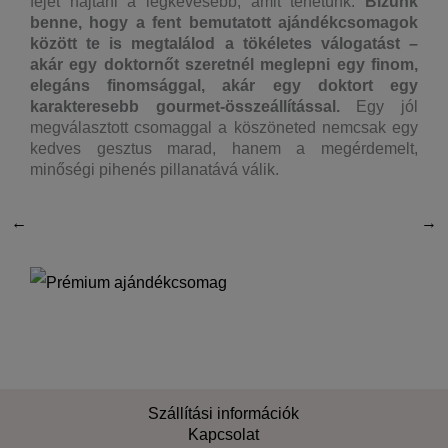
fejet hajtani a legkevesebb, amit tehetünk.
Bízunk
benne, hogy a fent bemutatott ajándékcsomagok
között te is megtalálod a tökéletes válogatást –
akár egy doktornőt szeretnél meglepni egy finom,
elegáns finomsággal, akár egy doktort egy
karakteresebb gourmet-összeállítással.
Egy jól
megválasztott csomaggal a köszöneted nemcsak egy
kedves gesztus marad, hanem a megérdemelt,
minőségi pihenés pillanatává válik.
←
→
Szállítási információk
Kapcsolat