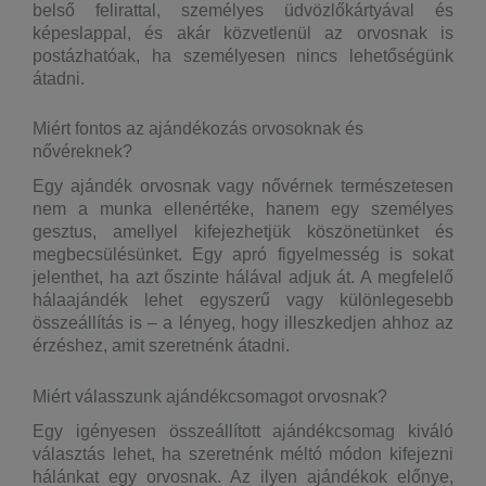
belső felirattal, személyes üdvözlőkártyával és
képeslappal, és akár közvetlenül az orvosnak is
postázhatóak, ha személyesen nincs lehetőségünk
átadni.
Miért fontos az ajándékozás orvosoknak és
nővéreknek?
Egy ajándék orvosnak vagy nővérnek természetesen
nem a munka ellenértéke, hanem egy személyes
gesztus, amellyel kifejezhetjük köszönetünket és
megbecsülésünket. Egy apró figyelmesség is sokat
jelenthet, ha azt őszinte hálával adjuk át. A megfelelő
hálaajándék lehet egyszerű vagy különlegesebb
összeállítás is – a lényeg, hogy illeszkedjen ahhoz az
érzéshez, amit szeretnénk átadni.
Miért válasszunk ajándékcsomagot orvosnak?
Egy igényesen összeállított ajándékcsomag kiváló
választás lehet, ha szeretnénk méltó módon kifejezni
hálánkat egy orvosnak. Az ilyen ajándékok előnye,