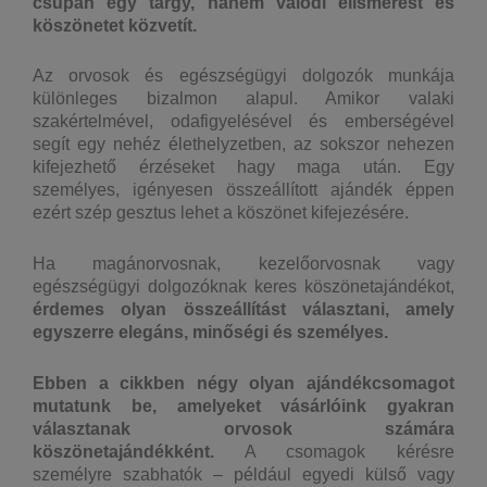
csupán egy tárgy, hanem valódi elismerést és
köszönetet közvetít.
Az orvosok és egészségügyi dolgozók munkája
különleges bizalmon alapul. Amikor valaki
szakértelmével, odafigyelésével és emberségével
segít egy nehéz élethelyzetben, az sokszor nehezen
kifejezhető érzéseket hagy maga után. Egy
személyes, igényesen összeállított ajándék éppen
ezért szép gesztus lehet a köszönet kifejezésére.
Ha magánorvosnak, kezelőorvosnak vagy
egészségügyi dolgozóknak keres köszönetajándékot,
érdemes olyan összeállítást választani, amely
egyszerre elegáns, minőségi és személyes.
Ebben a cikkben négy olyan ajándékcsomagot
mutatunk be, amelyeket vásárlóink gyakran
választanak orvosok számára
köszönetajándékként.
A csomagok kérésre
személyre szabhatók – például egyedi külső vagy