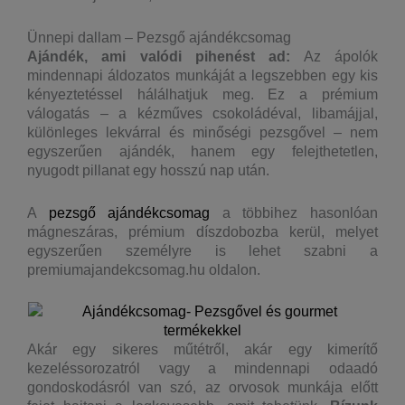
Ünnepi dallam – Pezsgő ajándékcsomag
Ajándék, ami valódi pihenést ad:
Az ápolók
mindennapi áldozatos munkáját a legszebben egy kis
kényeztetéssel hálálhatjuk meg. Ez a prémium
válogatás – a kézműves csokoládéval, libamájjal,
különleges lekvárral és minőségi pezsgővel – nem
egyszerűen ajándék, hanem egy felejthetetlen,
nyugodt pillanat egy hosszú nap után.
A
pezsgő ajándékcsomag
a többihez hasonlóan
mágneszáras, prémium díszdobozba kerül, melyet
egyszerűen személyre is lehet szabni a
premiumajandekcsomag.hu oldalon.
Akár egy sikeres műtétről, akár egy kimerítő
kezeléssorozatról vagy a mindennapi odaadó
gondoskodásról van szó, az orvosok munkája előtt