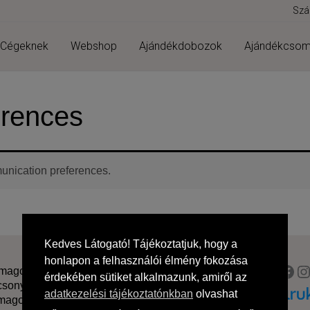
Szál
Cégeknek
Webshop
Ajándékdobozok
Ajándékcso
erences
nication preferences.
Kedves Látogató! Tájékoztatjuk, hogy a
honlapon a felhasználói élmény fokozása
Fac
I
omagok
érdekében sütiket alkalmazunk, amiről az
csonyi
adatkezelési tájékoztatónkban
olvashat
magok