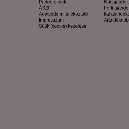
Partnereknek
Női ajándé
ÁSZF
Férfi ajánd
Adatvédelmi tájékoztató
Ital ajándé
Impresszum
Ajándékdob
Sütik (cookie) kezelése