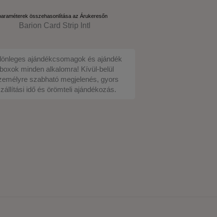
paraméterek összehasonlítása az Árukeresőn
lönleges ajándékcsomagok és ajándék
boxok minden alkalomra! Kívül-belül
zemélyre szabható megjelenés, gyors
zállítási idő és örömteli ajándékozás.