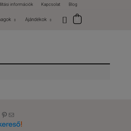
lítási információk
Kapcsolat
Blog
magok
Ajándékok
0
ebook
nstagram
Pinterest
E-mail