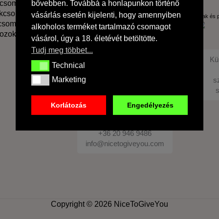
kcsomagok
bővebben. Továbbá a honlapunkon történő
ékcsomagok
vásárlás esetén kijelenti, hogy amennyiben
Árak és 
kcsomagok
alkoholos terméket tartalmazó csomagot
ozok
vásárol, úgy a 18. életévét betöltötte.
Tudj meg többet...
Kü
Technical
Technical
Személyes átvétel:
Marketing
s
Marketing
1214 Budapest, Csillag
s
utca 4.
minden hétköznap
Korlátozás
Engedélyezés
10:00 - 16:00 - ig
-
+36 20 946 9486
info@nicetogiveyou.com
Copyright © 2026 NiceToGiveYou