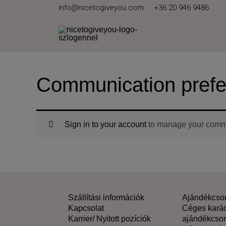
Skip
info@nicetogiveyou.com
+36 20 946 9486
to
content
Communication pref
Sign in to your account
to manage your commu
Szállítási információk
Ajándékcs
Kapcsolat
Céges kará
Karrier/ Nyitott pozíciók
ajándékcso