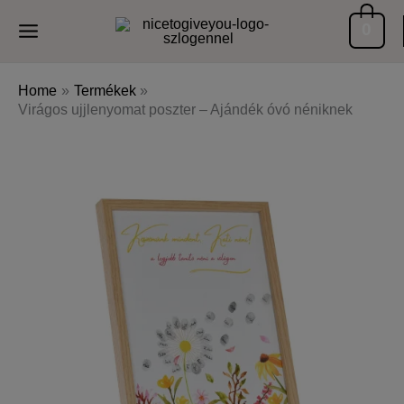
Skip
0
to
content
Home
Termékek
Virágos ujjlenyomat poszter – Ajándék óvó néniknek