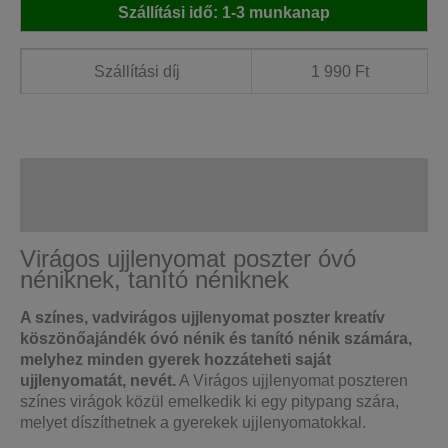
Szállítási idő: 1-3 munkanap
-
Ajándék
óvó
Szállítási díj
1 990 Ft
néniknek
mennyiség
Leírás
További információk
Virágos ujjlenyomat poszter óvó
néniknek, tanító néniknek
A színes, vadvirágos ujjlenyomat poszter kreatív
köszönőajándék óvó nénik és tanító nénik számára,
melyhez minden gyerek hozzáteheti saját
ujjlenyomatát, nevét.
A Virágos ujjlenyomat poszteren
színes virágok közül emelkedik ki egy pitypang szára,
melyet díszíthetnek a gyerekek ujjlenyomatokkal.