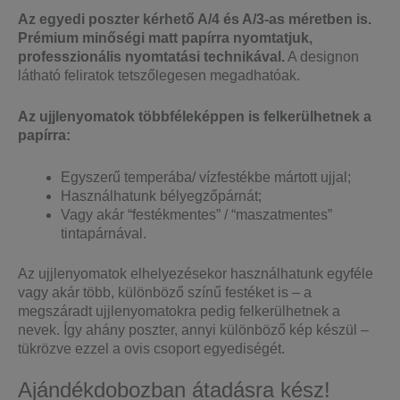
Az egyedi poszter kérhető A/4 és A/3-as méretben is.
Prémium minőségi matt papírra nyomtatjuk,
professzionális nyomtatási technikával.
A designon
látható feliratok tetszőlegesen megadhatóak.
Az ujjlenyomatok többféleképpen is felkerülhetnek a
papírra:
Egyszerű temperába/ vízfestékbe mártott ujjal;
Használhatunk bélyegzőpárnát;
Vagy akár “festékmentes” / “maszatmentes”
tintapárnával.
Az ujjlenyomatok elhelyezésekor használhatunk egyféle
vagy akár több, különböző színű festéket is – a
megszáradt ujjlenyomatokra pedig felkerülhetnek a
nevek. Így ahány poszter, annyi különböző kép készül –
tükrözve ezzel a ovis csoport egyediségét.
Ajándékdobozban átadásra kész!