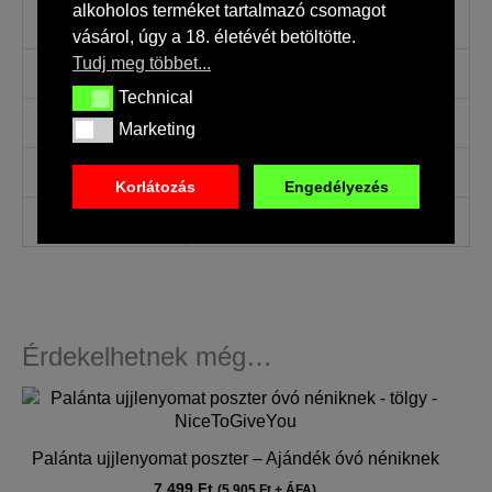
alkoholos terméket tartalmazó csomagot
Tömeg
0,36 kg
vásárol, úgy a 18. életévét betöltötte.
Tudj meg többet...
Méretek
23 × 32 × 2 cm
Technical
Technical
Tartalom
Személyre szabott design
Marketing
Marketing
Szín
Fehér
Korlátozás
Engedélyezés
EAN
5999573701009
Érdekelhetnek még…
Palánta ujjlenyomat poszter – Ajándék óvó néniknek
7 499
Ft
(
5 905
Ft
+ ÁFA)