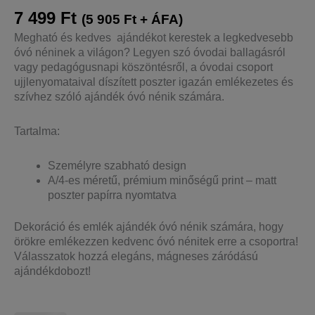
7 499
Ft
(
5 905
Ft
+ ÁFA)
Megható és kedves ajándékot kerestek a legkedvesebb
óvó néninek a világon? Legyen szó óvodai ballagásról
vagy pedagógusnapi köszöntésről, a óvodai csoport
ujjlenyomataival díszített poszter igazán emlékezetes és
szívhez szóló ajándék óvó nénik számára.
Tartalma:
Személyre szabható design
A/4-es méretű, prémium minőségű print – matt
poszter papírra nyomtatva
Dekoráció és emlék ajándék óvó nénik számára, hogy
örökre emlékezzen kedvenc óvó nénitek erre a csoportra!
Válasszatok hozzá elegáns, mágneses záródású
ajándékdobozt!