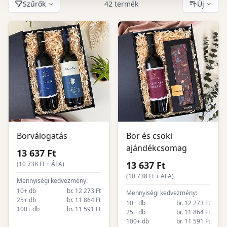
Szűrők
42 termék
Új
Borválogatás
Bor és csoki
ajándékcsomag
13 637 Ft
13 637 Ft
(
10 738
Ft + ÁFA)
(
10 738
Ft + ÁFA)
Mennyiségi kedvezmény:
10+ db
br. 12 273 Ft
Mennyiségi kedvezmény:
25+ db
br. 11 864 Ft
10+ db
br. 12 273 Ft
100+ db
br. 11 591 Ft
25+ db
br. 11 864 Ft
100+ db
br. 11 591 Ft