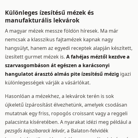
Különleges ízesítésű mézek és
manufakturális lekvárok
A magyar mézek messze földön híresek. Ma már
nemcsak a klasszikus fajtamézek kapnak nagy
hangsúlyt, hanem az egyedi receptek alapján készített,
ízesített gurmet mézek is.
A fahéjas méztől kezdve a
szarvasgombáson át egészen a karácsonyi
hangulatot árasztó almás pite ízesítésű mézig
igazi
különlegességek várják a vásárlókat.
Hasonlóan a mézekhez, a lekvárok terén is sok
újkeletű ízpárosítást élvezhetünk, amelyek csodásan
mutatnak egy friss, ropogós croissant vagy a reggeli
palacsinta kíséretében. A nyarakat idézi meg például a
pezsgős kajszibarack lekvár
, a Balaton-felvidék