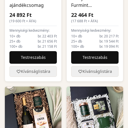
ajándékcsomag
Furmint
ajándékcsomag
24 892 Ft
22 464 Ft
(
19 600
Ft + ÁFA)
(
17 688
Ft + ÁFA)
Mennyiségi kedvezmény:
Mennyiségi kedvezmény:
10+ db
br. 22 403 Ft
10+ db
br. 20 217 Ft
25+ db
br. 21 656 Ft
25+ db
br. 19 544 Ft
100+ db
br. 21 158 Ft
100+ db
br. 19 094 Ft
Testreszabás
Testreszabás
Kívánságlistára
Kívánságlistára