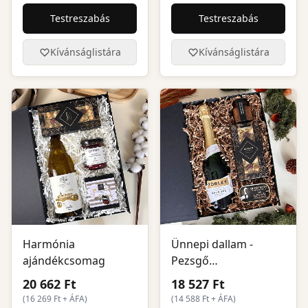
Testreszabás
Testreszabás
Kívánságlistára
Kívánságlistára
Harmónia
Ünnepi dallam -
ajándékcsomag
Pezsgő
ajándékcsomag
20 662 Ft
18 527 Ft
(
16 269
Ft + ÁFA)
(
14 588
Ft + ÁFA)