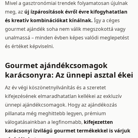
Mivel a gasztronómiai trendek folyamatosan újulnak
meg, az
új ízpárosítások évről évre kifogyhatatlan
és kreatív kombinációkat kínálnak.
Így a céges
gourmet ajándék soha nem válik megszokottá vagy
unalmassá – minden évben képes valódi meglepetést
és értéket képviselni.
Gourmet ajándékcsomagok
karácsonyra: Az ünnepi asztal ékei
Az év végi köszönetnyilvánítás és a szeretet
kifejezésének elmaradhatatlan kellékei az exkluzív
ünnepi ajándékcsomagok. Hogy az ajándékozás
pillanata még meghittebb legyen, prémium
válogatásainkban a legfinomabb,
kifejezetten
karácsonyi ízvilágú gourmet termékekkel is várjuk