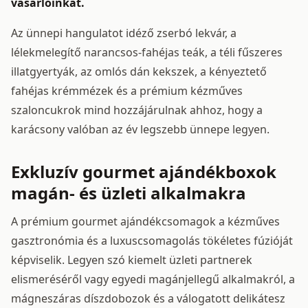
vásárlóinkat.
Az ünnepi hangulatot idéző zserbó lekvár, a
lélekmelegítő narancsos-fahéjas teák, a téli fűszeres
illatgyertyák, az omlós dán kekszek, a kényeztető
fahéjas krémmézek és a prémium kézműves
szaloncukrok mind hozzájárulnak ahhoz, hogy a
karácsony valóban az év legszebb ünnepe legyen.
Exkluzív gourmet ajándékboxok
magán- és üzleti alkalmakra
A prémium gourmet ajándékcsomagok a kézműves
gasztronómia és a luxuscsomagolás tökéletes fúzióját
képviselik. Legyen szó kiemelt üzleti partnerek
elismeréséről vagy egyedi magánjellegű alkalmakról, a
mágneszáras díszdobozok és a válogatott delikátesz