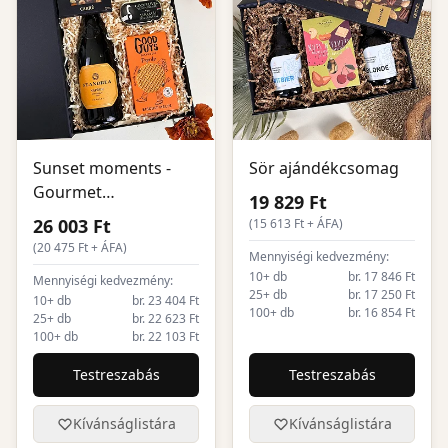
Sunset moments -
Sör ajándékcsomag
Gourmet
19 829 Ft
ajándékcsomag
26 003 Ft
(
15 613
Ft + ÁFA)
(
20 475
Ft + ÁFA)
Mennyiségi kedvezmény:
10+ db
br. 17 846 Ft
Mennyiségi kedvezmény:
25+ db
br. 17 250 Ft
10+ db
br. 23 404 Ft
100+ db
br. 16 854 Ft
25+ db
br. 22 623 Ft
100+ db
br. 22 103 Ft
Testreszabás
Testreszabás
Kívánságlistára
Kívánságlistára