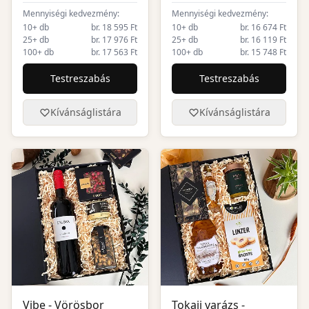
Mennyiségi kedvezmény:
Mennyiségi kedvezmény:
10+ db
br. 18 595 Ft
10+ db
br. 16 674 Ft
25+ db
br. 17 976 Ft
25+ db
br. 16 119 Ft
100+ db
br. 17 563 Ft
100+ db
br. 15 748 Ft
Testreszabás
Testreszabás
Kívánságlistára
Kívánságlistára
Vibe - Vörösbor
Tokaji varázs -