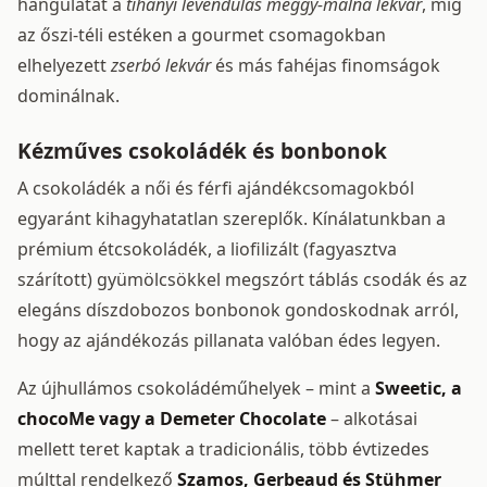
hangulatát a
tihanyi levendulás meggy-málna lekvár
, míg
az őszi-téli estéken a gourmet csomagokban
elhelyezett
zserbó lekvár
és más fahéjas finomságok
dominálnak.
Kézműves csokoládék és bonbonok
A csokoládék a női és férfi ajándékcsomagokból
egyaránt kihagyhatatlan szereplők. Kínálatunkban a
prémium étcsokoládék, a liofilizált (fagyasztva
szárított) gyümölcsökkel megszórt táblás csodák és az
elegáns díszdobozos bonbonok gondoskodnak arról,
hogy az ajándékozás pillanata valóban édes legyen.
Az újhullámos csokoládéműhelyek – mint a
Sweetic, a
chocoMe vagy a Demeter Chocolate
– alkotásai
mellett teret kaptak a tradicionális, több évtizedes
múlttal rendelkező
Szamos, Gerbeaud és Stühmer