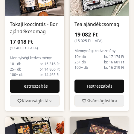
Tokaji koccintás - Bor
Tea ajándékcsomag
ajándékcsomag
19 082 Ft
17 018 Ft
(
15 025
Ft + ÁFA)
(
13 400
Ft + ÁFA)
Mennyiségi kedvezmény:
10+ db
br. 17 174 Ft
Mennyiségi kedvezmény:
25+ db
br. 16 601 Ft
10+ db
br. 15 316 Ft
100+ db
br. 16 219 Ft
25+ db
br. 14 806 Ft
100+ db
br. 14 465 Ft
Testreszabás
Testreszabás
Kívánságlistára
Kívánságlistára