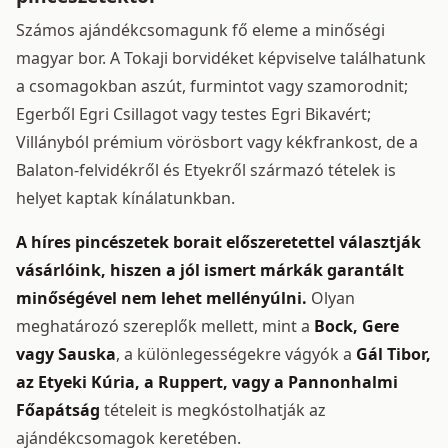
Számos ajándékcsomagunk fő eleme a minőségi
magyar bor. A Tokaji borvidéket képviselve találhatunk
a csomagokban aszút, furmintot vagy szamorodnit;
Egerből Egri Csillagot vagy testes Egri Bikavért;
Villányból prémium vörösbort vagy kékfrankost, de a
Balaton-felvidékről és Etyekről származó tételek is
helyet kaptak kínálatunkban.
A híres pincészetek borait előszeretettel választják
vásárlóink, hiszen a jól ismert márkák garantált
minőségével nem lehet mellényúlni.
Olyan
meghatározó szereplők mellett, mint a
Bock, Gere
vagy Sauska
, a különlegességekre vágyók a
Gál Tibor,
az Etyeki Kúria, a Ruppert, vagy a Pannonhalmi
Főapátság
tételeit is megkóstolhatják az
ajándékcsomagok keretében.