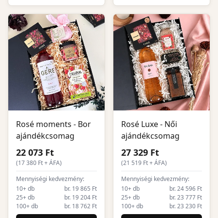
Rosé moments - Bor
Rosé Luxe - Női
ajándékcsomag
ajándékcsomag
22 073 Ft
27 329 Ft
(
17 380
Ft + ÁFA)
(
21 519
Ft + ÁFA)
Mennyiségi kedvezmény:
Mennyiségi kedvezmény:
10+ db
br. 19 865 Ft
10+ db
br. 24 596 Ft
25+ db
br. 19 204 Ft
25+ db
br. 23 777 Ft
100+ db
br. 18 762 Ft
100+ db
br. 23 230 Ft