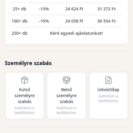
25+ db
-13%
24 624 Ft
31 272 Ft
100+ db
-15%
24 058 Ft
30 554 Ft
250+ db
Kérd egyedi ajánlatunkat!
Személyre szabás
Külső
Belső
Üdvözlőlap
személyre
személyre
Kattintson a
beállításhoz
szabás
szabás
Kattintson a
Kattintson a
beállításhoz
beállításhoz