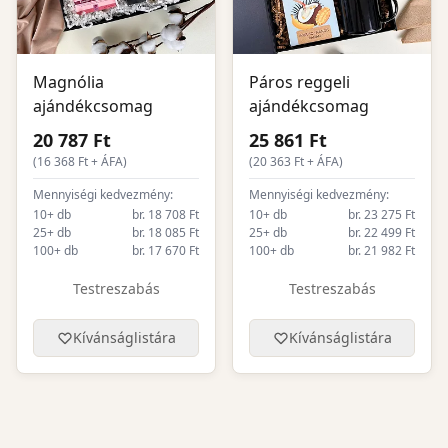
Magnólia
Páros reggeli
ajándékcsomag
ajándékcsomag
20 787 Ft
25 861 Ft
(
16 368
Ft + ÁFA)
(
20 363
Ft + ÁFA)
Mennyiségi kedvezmény:
Mennyiségi kedvezmény:
10+ db
br. 18 708 Ft
10+ db
br. 23 275 Ft
25+ db
br. 18 085 Ft
25+ db
br. 22 499 Ft
100+ db
br. 17 670 Ft
100+ db
br. 21 982 Ft
Testreszabás
Testreszabás
Kívánságlistára
Kívánságlistára