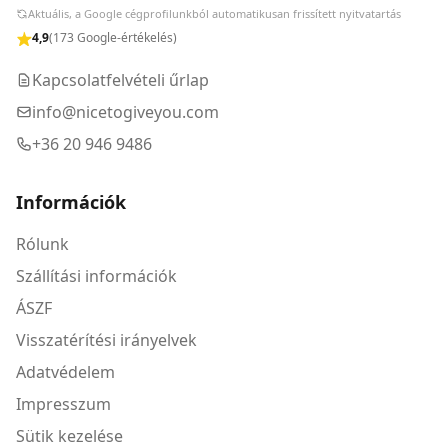
Aktuális, a Google cégprofilunkból automatikusan frissített nyitvatartás
4,9
(173 Google-értékelés)
Kapcsolatfelvételi űrlap
info@nicetogiveyou.com
+36 20 946 9486
Információk
Rólunk
Szállítási információk
ÁSZF
Visszatérítési irányelvek
Adatvédelem
Impresszum
Sütik kezelése