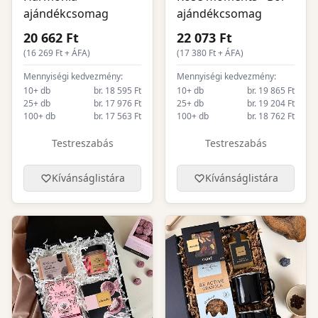
ajándékcsomag
ajándékcsomag
20 662 Ft
22 073 Ft
(
16 269
Ft + ÁFA)
(
17 380
Ft + ÁFA)
Mennyiségi kedvezmény:
Mennyiségi kedvezmény:
10+ db
br. 18 595 Ft
10+ db
br. 19 865 Ft
25+ db
br. 17 976 Ft
25+ db
br. 19 204 Ft
100+ db
br. 17 563 Ft
100+ db
br. 18 762 Ft
Testreszabás
Testreszabás
Kívánságlistára
Kívánságlistára