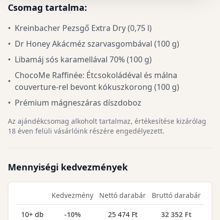
Csomag tartalma:
•
Kreinbacher Pezsgő Extra Dry (0,75 l)
•
Dr Honey Akácméz szarvasgombával (100 g)
•
Libamáj sós karamellával 70% (100 g)
ChocoMe Raffinée: Étcsokoládéval és málna
•
couverture-rel bevont kókuszkorong (100 g)
•
Prémium mágneszáras díszdoboz
Az ajándékcsomag alkoholt tartalmaz, értékesítése kizárólag
18 éven felüli vásárlóink részére engedélyezett.
Mennyiségi kedvezmények
Kedvezmény
Nettó darabár
Bruttó darabár
10+ db
-10%
25 474 Ft
32 352 Ft