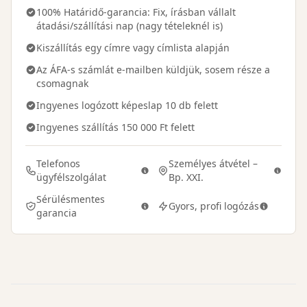
100% Határidő-garancia: Fix, írásban vállalt
átadási/szállítási nap (nagy tételeknél is)
Kiszállítás egy címre vagy címlista alapján
Az ÁFA-s számlát e-mailben küldjük, sosem része a
csomagnak
Ingyenes logózott képeslap 10 db felett
Ingyenes szállítás 150 000 Ft felett
Telefonos
Személyes átvétel –
ügyfélszolgálat
Bp. XXI.
Sérülésmentes
Gyors, profi logózás
garancia