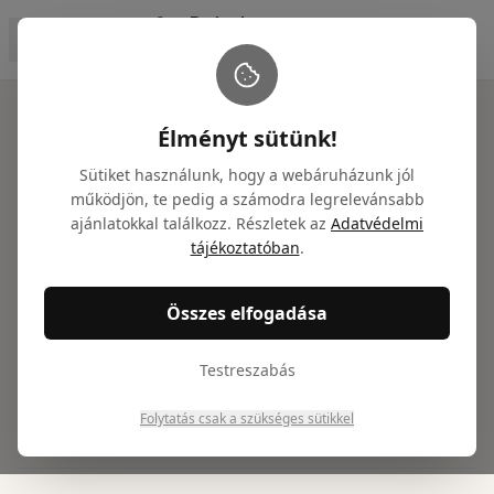
Főoldal
/
Ajándékcsomagok
/
Prémium pezsgő ajándékcsomag 
Élményt sütünk!
Sütiket használunk, hogy a webáruházunk jól
működjön, te pedig a számodra legrelevánsabb
ajánlatokkal találkozz. Részletek az
Adatvédelmi
Prémium pezsgő
tájékoztatóban
.
ajándékcsomag -
Kreinbacher
Összes elfogadása
Testreszabás
Cikkszám: NTGY100029
35 946
Ft
Folytatás csak a szükséges sütikkel
(
28 304
Ft + ÁFA)