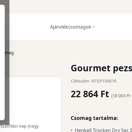
Ajándékcsomagok
csomag
Gourmet pez
Cikkszám: NTGY100016
22 864
Ft
(
18 003
Ft 
Csomag tartalma:
/szállítási nap (nagy
•
Henkell Trocken Dry Sec S