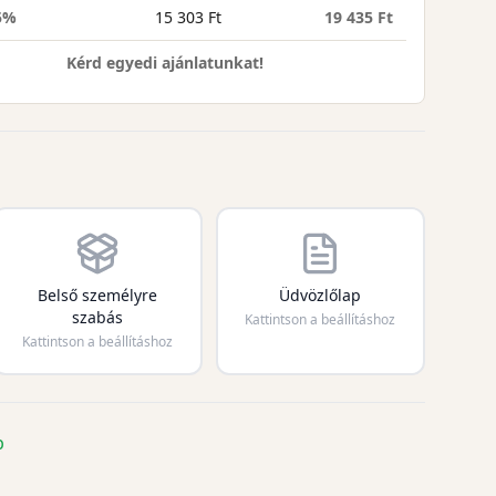
5%
15 303 Ft
19 435 Ft
Kérd egyedi ajánlatunkat!
Belső személyre
Üdvözlőlap
szabás
Kattintson a beállításhoz
Kattintson a beállításhoz
p