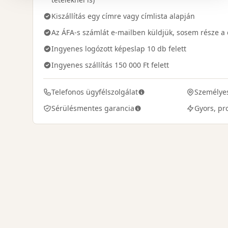
Kiszállítás egy címre vagy címlista alapján
Az ÁFA-s számlát e-mailben küldjük, sosem része 
Ingyenes logózott képeslap 10 db felett
Ingyenes szállítás 150 000 Ft felett
Telefonos ügyfélszolgálat
Személyes
Sérülésmentes garancia
Gyors, pro