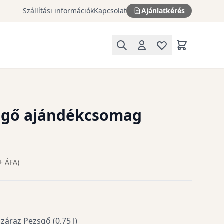
Szállítási információk
Kapcsolat
Ajánlatkérés
sgő ajándékcsomag
+ ÁFA)
záraz Pezsgő (0,75 l)