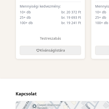
Mennyiségi kedvezmény:
Mennyis
10+ db
br. 20 372 Ft
10+ db
25+ db
br. 19 693 Ft
25+ db
100+ db
br. 19 241 Ft
100+ db
Testreszabás
Kívánságlistára
Kapcsolat