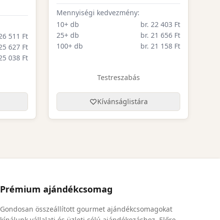
Mennyiségi kedvezmény:
10+ db
br. 22 403 Ft
25+ db
br. 21 656 Ft
 26 511 Ft
100+ db
br. 21 158 Ft
 25 627 Ft
 25 038 Ft
Testreszabás
Kívánságlistára
Prémium ajándékcsomag
Gondosan összeállított gourmet ajándékcsomagokat
kínálunk vállalati és üzleti célú ajándékozáshoz. Előre