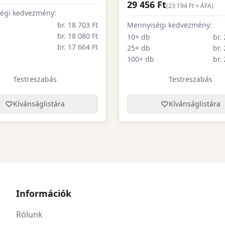
29 456 Ft
(
23 194
Ft + ÁFA)
égi kedvezmény:
br. 18 703 Ft
Mennyiségi kedvezmény:
br. 18 080 Ft
10+ db
br.
br. 17 664 Ft
25+ db
br.
100+ db
br.
Testreszabás
Testreszabás
Kívánságlistára
Kívánságlistára
Információk
Rólunk