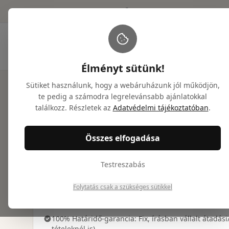
info@nicetogiveyou.com
+36 20 946 9486
Élményt sütünk!
Sütiket használunk, hogy a webáruházunk jól működjön,
Főoldal
/
Ajándékcsomagok
/
Gourmet pezsgő ajándék
te pedig a számodra legrelevánsabb ajánlatokkal
találkozz. Részletek az
Adatvédelmi tájékoztatóban
.
Összes elfogadása
Miért válassz minket?
Testreszabás
Prémium, mágneszáras díszdobozos csomagolás
Cégek számára logózott ajándékdoboz is kérhető
Folytatás csak a szükséges sütikkel
Díjmentes látványterv és ajánlat 24 órán belül
100% Határidő-garancia: Fix, írásban vállalt átadási
tételeknél is)