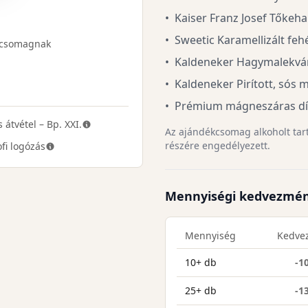
•
Kaiser Franz Josef Tőkeha
•
Sweetic Karamellizált feh
a csomagnak
•
Kaldeneker Hagymalekvár 
•
Kaldeneker Pirított, sós 
•
Prémium mágneszáras d
 átvétel – Bp. XXI.
Az ajándékcsomag alkoholt tarta
részére engedélyezett.
fi logózás
Mennyiségi kedvezmé
Mennyiség
Kedve
10+ db
-1
25+ db
-1