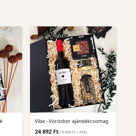
é
Vibe - Vörösbor ajándékcsomag
24 892 Ft
(
19 600
Ft + ÁFA)