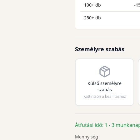
100+ db
-1
250+ db
Személyre szabás
Külső személyre
szabás
Kattintson a beállításhoz
Átfutási idő: 1 - 3 munkana
Mennyiség