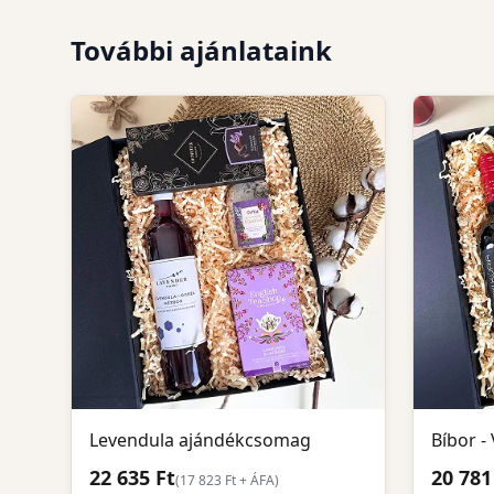
További ajánlataink
Levendula ajándékcsomag
Bíbor 
22 635 Ft
20 781
(
17 823
Ft + ÁFA)