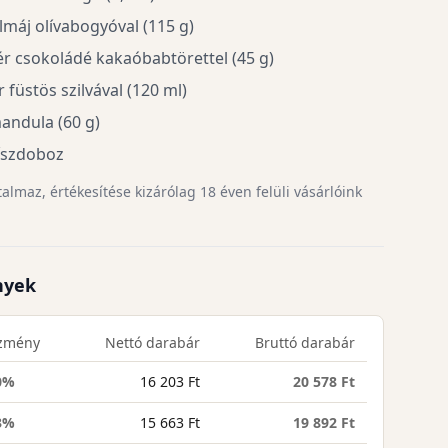
lmáj olívabogyóval (115 g)
ér csokoládé kakaóbabtörettel (45 g)
füstös szilvával (120 ml)
mandula (60 g)
íszdoboz
lmaz, értékesítése kizárólag 18 éven felüli vásárlóink
nyek
zmény
Nettó darabár
Bruttó darabár
0%
16 203 Ft
20 578 Ft
3%
15 663 Ft
19 892 Ft