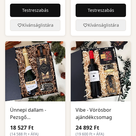
Testreszabás
Testreszabás
Kívánságlistára
Kívánságlistára
Ünnepi dallam -
Vibe - Vörösbor
Pezsgő
ajándékcsomag
ajándékcsomag
18 527 Ft
24 892 Ft
(
14 588
Ft + ÁFA)
(
19 600
Ft + ÁFA)