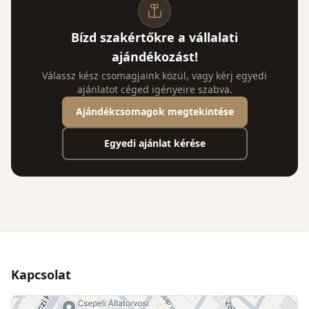
Bízd szakértőkre a vállalati
ajándékozást!
Válassz kész csomagjaink közül, vagy kérj egyedi
ajánlatot céged igényeire szabva.
Ajándékcsomagok megtekintése
Egyedi ajánlat kérése
Kapcsolat