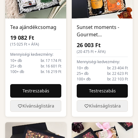
Tea ajándékcsomag
Sunset moments -
Gourmet
19 082 Ft
ajándékcsomag
26 003 Ft
(
15 025
Ft + ÁFA)
(
20 475
Ft + ÁFA)
Mennyiségi kedvezmény:
10+ db
br. 17 174 Ft
Mennyiségi kedvezmény:
25+ db
br. 16 601 Ft
10+ db
br. 23 404 Ft
100+ db
br. 16 219 Ft
25+ db
br. 22 623 Ft
100+ db
br. 22 103 Ft
Testreszabás
Testreszabás
Kívánságlistára
Kívánságlistára