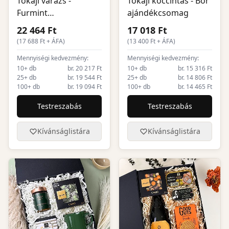
Tokaji varázs -
Tokaji koccintás - Bor
Furmint
ajándékcsomag
ajándékcsomag
22 464 Ft
17 018 Ft
(
17 688
Ft + ÁFA)
(
13 400
Ft + ÁFA)
Mennyiségi kedvezmény:
Mennyiségi kedvezmény:
10+ db
br. 20 217 Ft
10+ db
br. 15 316 Ft
25+ db
br. 19 544 Ft
25+ db
br. 14 806 Ft
100+ db
br. 19 094 Ft
100+ db
br. 14 465 Ft
Testreszabás
Testreszabás
Kívánságlistára
Kívánságlistára