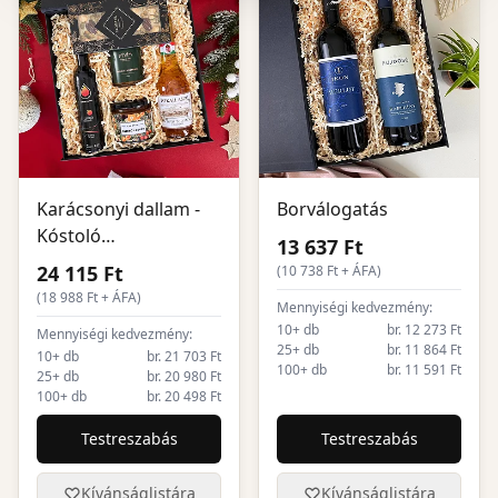
Karácsonyi dallam -
Borválogatás
Kóstoló
13 637 Ft
ajándékcsomag
24 115 Ft
(
10 738
Ft + ÁFA)
(
18 988
Ft + ÁFA)
Mennyiségi kedvezmény:
10+ db
br. 12 273 Ft
Mennyiségi kedvezmény:
25+ db
br. 11 864 Ft
10+ db
br. 21 703 Ft
100+ db
br. 11 591 Ft
25+ db
br. 20 980 Ft
100+ db
br. 20 498 Ft
Testreszabás
Testreszabás
Kívánságlistára
Kívánságlistára