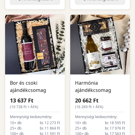
Bor és csoki
Harmónia
ajándékcsomag
ajándékcsomag
13 637 Ft
20 662 Ft
(
10 738
Ft + ÁFA)
(
16 269
Ft + ÁFA)
Mennyiségi kedvezmény:
Mennyiségi kedvezmény:
10+ db
br. 12 273 Ft
10+ db
br. 18 595 Ft
25+ db
br. 11 864 Ft
25+ db
br. 17 976 Ft
100+ db
br. 11 591 Ft
100+ db
br. 17 563 Ft