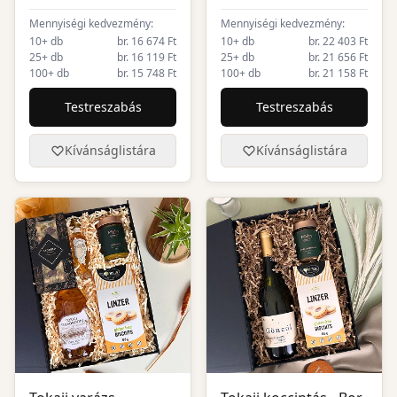
Mennyiségi kedvezmény:
Mennyiségi kedvezmény:
10+ db
br. 16 674 Ft
10+ db
br. 22 403 Ft
25+ db
br. 16 119 Ft
25+ db
br. 21 656 Ft
100+ db
br. 15 748 Ft
100+ db
br. 21 158 Ft
Testreszabás
Testreszabás
Kívánságlistára
Kívánságlistára