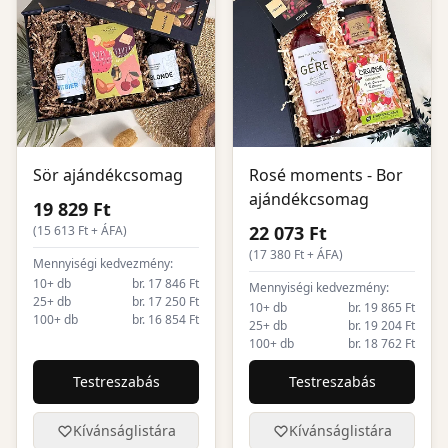
Sör ajándékcsomag
Rosé moments - Bor
ajándékcsomag
19 829 Ft
22 073 Ft
(
15 613
Ft + ÁFA)
(
17 380
Ft + ÁFA)
Mennyiségi kedvezmény:
10+ db
br. 17 846 Ft
Mennyiségi kedvezmény:
25+ db
br. 17 250 Ft
10+ db
br. 19 865 Ft
100+ db
br. 16 854 Ft
25+ db
br. 19 204 Ft
100+ db
br. 18 762 Ft
Testreszabás
Testreszabás
Kívánságlistára
Kívánságlistára