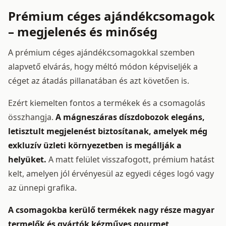
Prémium céges ajándékcsomagok
– megjelenés és minőség
A prémium céges ajándékcsomagokkal szemben
alapvető elvárás, hogy méltó módon képviseljék a
céget az átadás pillanatában és azt követően is.
Ezért kiemelten fontos a termékek és a csomagolás
összhangja.
A mágneszáras díszdobozok elegáns,
letisztult megjelenést biztosítanak, amelyek még
exkluzív üzleti környezetben is megállják a
helyüket.
A matt felület visszafogott, prémium hatást
kelt, amelyen jól érvényesül az egyedi céges logó vagy
az ünnepi grafika.
A csomagokba kerülő termékek nagy része magyar
termelők és gyártók kézműves gourmet