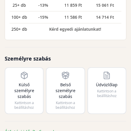
25+ db
-13%
11 859 Ft
15 061 Ft
100+ db
-15%
11 586 Ft
14 714 Ft
250+ db
Kérd egyedi ajánlatunkat!
Személyre szabás
Külső
Belső
Üdvözlőlap
személyre
személyre
Kattintson a
beállításhoz
szabás
szabás
Kattintson a
Kattintson a
beállításhoz
beállításhoz