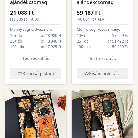
ajándékcsomag
ajándékcsomag
21 088 Ft
59 187 Ft
(
16 605
Ft + ÁFA)
(
46 604
Ft + ÁFA)
Mennyiségi kedvezmény:
Mennyiségi kedvezmény:
10+ db
br. 18 980 Ft
10+ db
br. 53 269 Ft
25+ db
br. 18 346 Ft
25+ db
br. 51 492 Ft
100+ db
br. 17 925 Ft
100+ db
br. 50 309 Ft
Testreszabás
Testreszabás
Kívánságlistára
Kívánságlistára