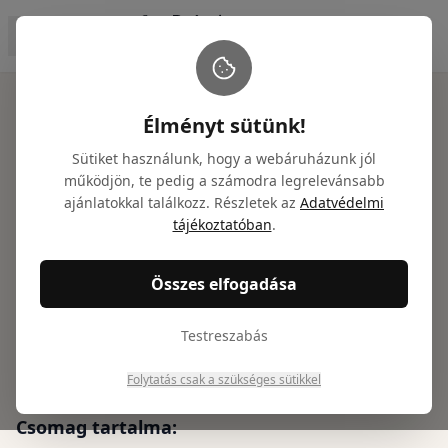
Főoldal
/
Ajándékcsomagok
/
Mámor - Kékfrankos gourmet a
Élményt sütünk!
Sütiket használunk, hogy a webáruházunk jól
működjön, te pedig a számodra legrelevánsabb
ajánlatokkal találkozz. Részletek az
Adatvédelmi
Mámor - Kékfrankos
tájékoztatóban
.
gourmet ajándékcsomag
Összes elfogadása
Cikkszám: NTGY100023
17 311
Ft
Testreszabás
(
13 631
Ft + ÁFA)
Folytatás csak a szükséges sütikkel
Csomag tartalma: