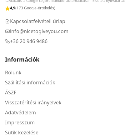
Aktuális, a Google cégprofilunkból automatikusan frissített nyitvatartás
4,9
(173 Google-értékelés)
Kapcsolatfelvételi űrlap
info@nicetogiveyou.com
+36 20 946 9486
Információk
Rólunk
Szállítási információk
ÁSZF
Visszatérítési irányelvek
Adatvédelem
Impresszum
Sütik kezelése