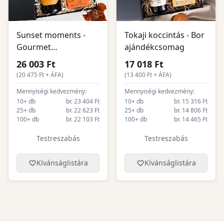
Sunset moments -
Tokaji koccintás - Bor
Gourmet
ajándékcsomag
ajándékcsomag
26 003 Ft
17 018 Ft
(
20 475
Ft + ÁFA)
(
13 400
Ft + ÁFA)
Mennyiségi kedvezmény:
Mennyiségi kedvezmény:
10+ db
br. 23 404 Ft
10+ db
br. 15 316 Ft
25+ db
br. 22 623 Ft
25+ db
br. 14 806 Ft
100+ db
br. 22 103 Ft
100+ db
br. 14 465 Ft
Testreszabás
Testreszabás
Kívánságlistára
Kívánságlistára