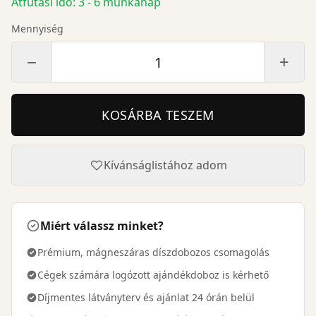
Átfutási idő: 3 - 6 munkanap
Mennyiség
−
+
KOSÁRBA TESZEM
Kívánságlistához adom
Miért válassz minket?
Prémium, mágneszáras díszdobozos csomagolás
Cégek számára logózott ajándékdoboz is kérhető
Díjmentes látványterv és ajánlat 24 órán belül