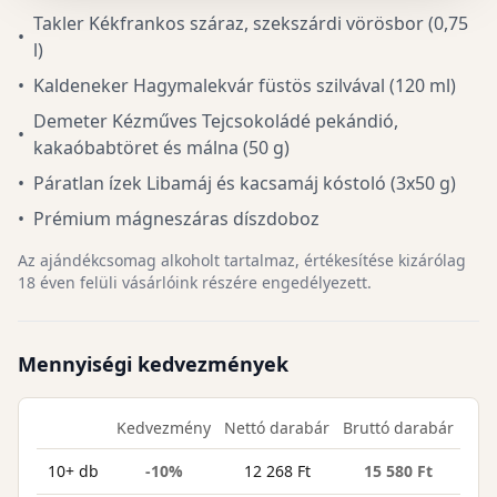
Takler Kékfrankos száraz, szekszárdi vörösbor (0,75
•
l)
•
Kaldeneker Hagymalekvár füstös szilvával (120 ml)
Demeter Kézműves Tejcsokoládé pekándió,
•
kakaóbabtöret és málna (50 g)
•
Páratlan ízek Libamáj és kacsamáj kóstoló (3x50 g)
•
Prémium mágneszáras díszdoboz
Az ajándékcsomag alkoholt tartalmaz, értékesítése kizárólag
18 éven felüli vásárlóink részére engedélyezett.
Mennyiségi kedvezmények
Kedvezmény
Nettó darabár
Bruttó darabár
10+ db
-10%
12 268 Ft
15 580 Ft