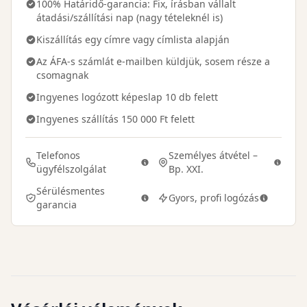
100% Határidő-garancia: Fix, írásban vállalt
átadási/szállítási nap (nagy tételeknél is)
Kiszállítás egy címre vagy címlista alapján
Az ÁFA-s számlát e-mailben küldjük, sosem része a
csomagnak
Ingyenes logózott képeslap 10 db felett
Ingyenes szállítás 150 000 Ft felett
Telefonos
Személyes átvétel –
ügyfélszolgálat
Bp. XXI.
Sérülésmentes
Gyors, profi logózás
garancia