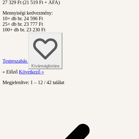
27 329 Ft
(
21 519
Ft + ÁFA)
Mennyiségi kedvezmény:
10+ db
br. 24 596 Ft
25+ db
br. 23 777 Ft
100+ db
br. 23 230 Ft
Testreszabás
Kívánságlistára
« Előző
Következő »
Megjelenítve:
1
–
12
/
42
találat