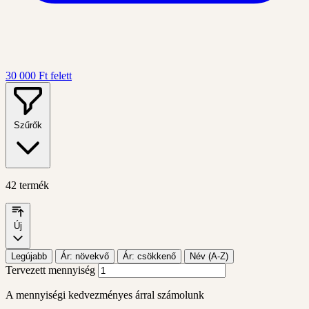
30 000 Ft felett
Szűrők
42 termék
Új
Legújabb
Ár: növekvő
Ár: csökkenő
Név (A-Z)
Tervezett mennyiség
A mennyiségi kedvezményes árral számolunk