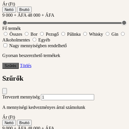
Ár (Ft)
Nettó
Bruttó
9 000
+ ÁFA
48 000
+ ÁFA
Fő termék
Összes
Bor
Pezsgő
Pálinka
Whisky
Gin
Alkoholmentes
Egyéb
Nagy mennyiségben rendelhető
Gyorsan beszerezhető termékek
Törlés
Szűrés
Szűrők
Tervezett mennyiség
A mennyiségi kedvezményes árral számolunk
Ár (Ft)
Nettó
Bruttó
9 000
+ ÁFA
48 000
+ ÁFA