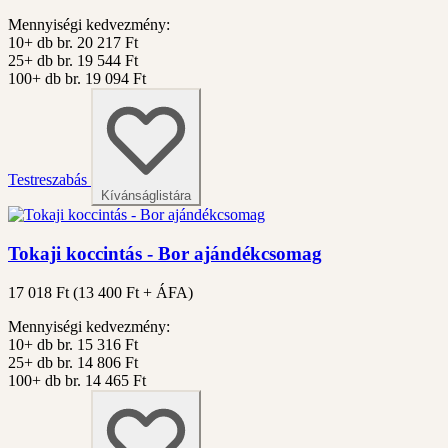
Mennyiségi kedvezmény:
10+ db
br. 20 217 Ft
25+ db
br. 19 544 Ft
100+ db
br. 19 094 Ft
Testreszabás
Kívánságlistára
Tokaji koccintás - Bor ajándékcsomag
17 018 Ft
(
13 400
Ft + ÁFA)
Mennyiségi kedvezmény:
10+ db
br. 15 316 Ft
25+ db
br. 14 806 Ft
100+ db
br. 14 465 Ft