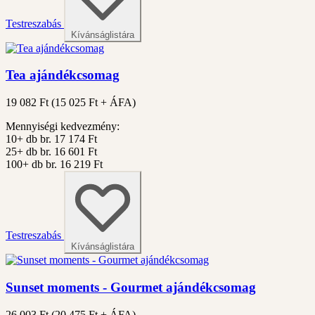
Testreszabás
Kívánságlistára
Tea ajándékcsomag
19 082 Ft
(
15 025
Ft + ÁFA)
Mennyiségi kedvezmény:
10+ db
br. 17 174 Ft
25+ db
br. 16 601 Ft
100+ db
br. 16 219 Ft
Testreszabás
Kívánságlistára
Sunset moments - Gourmet ajándékcsomag
26 003 Ft
(
20 475
Ft + ÁFA)