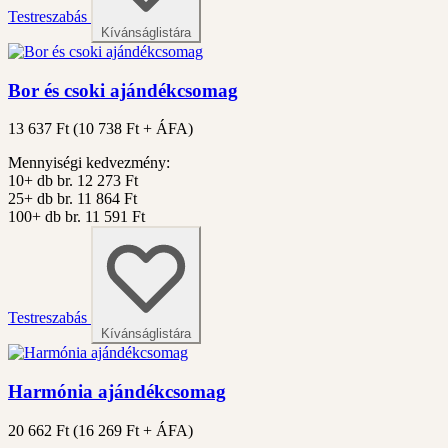
Testreszabás
Kívánságlistára
Bor és csoki ajándékcsomag
13 637 Ft
(
10 738
Ft + ÁFA)
Mennyiségi kedvezmény:
10+ db
br. 12 273 Ft
25+ db
br. 11 864 Ft
100+ db
br. 11 591 Ft
Testreszabás
Kívánságlistára
Harmónia ajándékcsomag
20 662 Ft
(
16 269
Ft + ÁFA)