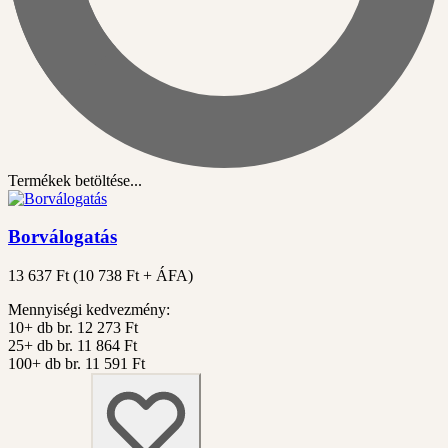
Termékek betöltése...
Borválogatás
13 637 Ft
(
10 738
Ft + ÁFA)
Mennyiségi kedvezmény:
10+ db
br. 12 273 Ft
25+ db
br. 11 864 Ft
100+ db
br. 11 591 Ft