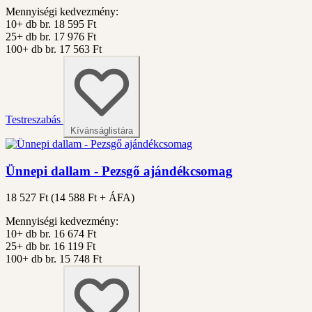
Mennyiségi kedvezmény:
10+ db
br. 18 595 Ft
25+ db
br. 17 976 Ft
100+ db
br. 17 563 Ft
Testreszabás
Kívánságlistára
Ünnepi dallam - Pezsgő ajándékcsomag
18 527 Ft
(
14 588
Ft + ÁFA)
Mennyiségi kedvezmény:
10+ db
br. 16 674 Ft
25+ db
br. 16 119 Ft
100+ db
br. 15 748 Ft