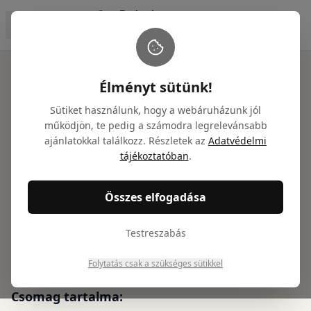
Főoldal
/
Ajándékcsomagok
/
Kávé, tea, édes ízek ajándékcso
Élményt sütünk!
Sütiket használunk, hogy a webáruházunk jól
működjön, te pedig a számodra legrelevánsabb
ajánlatokkal találkozz. Részletek az
Adatvédelmi
Kávé, tea, édes ízek
tájékoztatóban
.
ajándékcsomag
Összes elfogadása
Cikkszám: NTGY100020
23 590
Ft
Testreszabás
(
18 575
Ft + ÁFA)
Folytatás csak a szükséges sütikkel
Csomag tartalma: