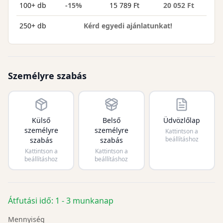
100+ db
-15%
15 789 Ft
20 052 Ft
250+ db
Kérd egyedi ajánlatunkat!
Személyre szabás
Külső
Belső
Üdvözlőlap
személyre
személyre
Kattintson a
beállításhoz
szabás
szabás
Kattintson a
Kattintson a
beállításhoz
beállításhoz
Átfutási idő: 1 - 3 munkanap
Mennyiség