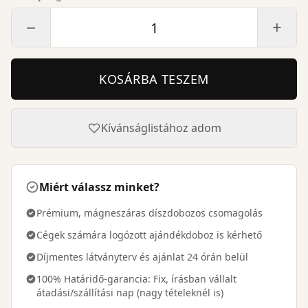
−
+
KOSÁRBA TESZEM
Kívánságlistához adom
Miért válassz minket?
Prémium, mágneszáras díszdobozos csomagolás
Cégek számára logózott ajándékdoboz is kérhető
Díjmentes látványterv és ajánlat 24 órán belül
100% Határidő-garancia: Fix, írásban vállalt
átadási/szállítási nap (nagy tételeknél is)