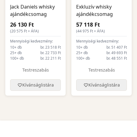
Jack Daniels whisky
Exkluzív whisky
ajándékcsomag
ajándékcsomag
26 130 Ft
57 118 Ft
(
20 575
Ft + ÁFA)
(
44 975
Ft + ÁFA)
Mennyiségi kedvezmény:
Mennyiségi kedvezmény:
10+ db
br. 23 518 Ft
10+ db
br. 51 407 Ft
25+ db
br. 22 733 Ft
25+ db
br. 49 693 Ft
100+ db
br. 22 211 Ft
100+ db
br. 48 551 Ft
Testreszabás
Testreszabás
Kívánságlistára
Kívánságlistára