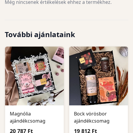
Még nincsenek értékelések ehhez a termékhez.
További ajánlataink
Magnólia
Bock vörösbor
ajándékcsomag
ajándékcsomag
20 787 Ft
19 812 Ft