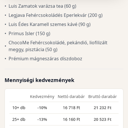
•
Luis Zamatok varázsa tea (60 g)
•
Legjava Fehércsokoládés Eperlekvár (200 g)
•
Luis Édes Karamell szemes kávé (90 g)
•
Primus Isler (150 g)
ChocoMe Fehércsokoládé, pekándió, liofilizált
•
meggy, pisztácia (50 g)
•
Prémium mágneszáras díszdoboz
Mennyiségi kedvezmények
Kedvezmény
Nettó darabár
Bruttó darabár
10+ db
-10%
16 718 Ft
21 232 Ft
25+ db
-13%
16 160 Ft
20 523 Ft