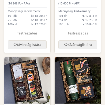
(
16 368
Ft + ÁFA)
(
15 600
Ft + ÁFA)
Mennyiségi kedvezmény:
Mennyiségi kedvezmény:
10+ db
br. 18 708 Ft
10+ db
br. 17 831 Ft
25+ db
br. 18 085 Ft
25+ db
br. 17 236 Ft
100+ db
br. 17 670 Ft
100+ db
br. 16 840 Ft
Testreszabás
Testreszabás
Kívánságlistára
Kívánságlistára