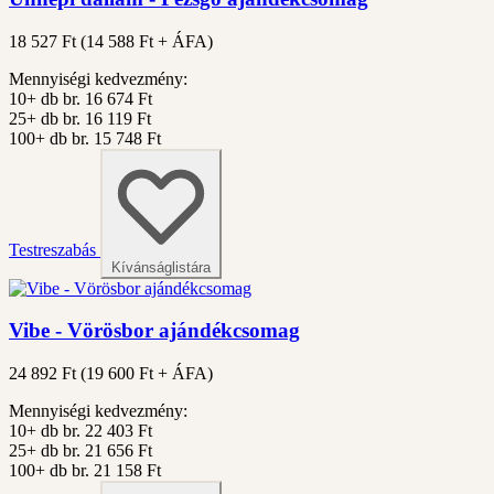
18 527 Ft
(
14 588
Ft + ÁFA)
Mennyiségi kedvezmény:
10+ db
br. 16 674 Ft
25+ db
br. 16 119 Ft
100+ db
br. 15 748 Ft
Testreszabás
Kívánságlistára
Vibe - Vörösbor ajándékcsomag
24 892 Ft
(
19 600
Ft + ÁFA)
Mennyiségi kedvezmény:
10+ db
br. 22 403 Ft
25+ db
br. 21 656 Ft
100+ db
br. 21 158 Ft