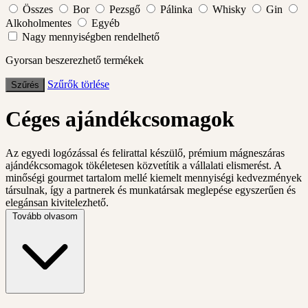
Összes
Bor
Pezsgő
Pálinka
Whisky
Gin
Alkoholmentes
Egyéb
Nagy mennyiségben rendelhető
Gyorsan beszerezhető termékek
Szűrők törlése
Szűrés
Céges ajándékcsomagok
Az egyedi logózással és felirattal készülő, prémium mágneszáras
ajándékcsomagok tökéletesen közvetítik a vállalati elismerést. A
minőségi gourmet tartalom mellé kiemelt mennyiségi kedvezmények
társulnak, így a partnerek és munkatársak meglepése egyszerűen és
elegánsan kivitelezhető.
Tovább olvasom