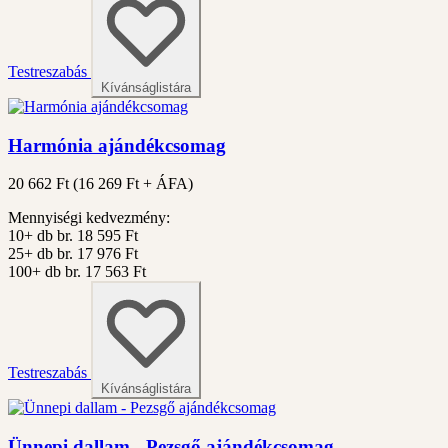
Testreszabás
Kívánságlistára
Harmónia ajándékcsomag
20 662 Ft
(
16 269
Ft + ÁFA)
Mennyiségi kedvezmény:
10+ db
br. 18 595 Ft
25+ db
br. 17 976 Ft
100+ db
br. 17 563 Ft
Testreszabás
Kívánságlistára
Ünnepi dallam - Pezsgő ajándékcsomag