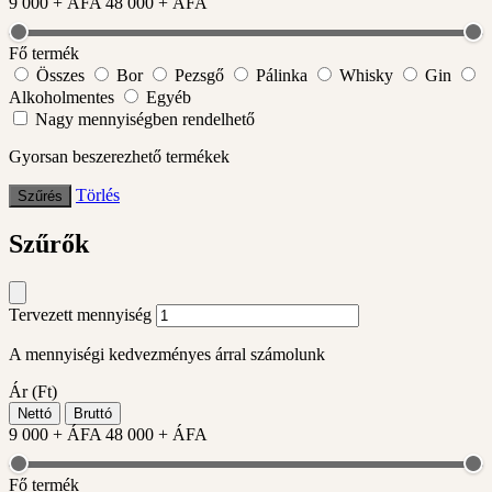
9 000
+ ÁFA
48 000
+ ÁFA
Fő termék
Összes
Bor
Pezsgő
Pálinka
Whisky
Gin
Alkoholmentes
Egyéb
Nagy mennyiségben rendelhető
Gyorsan beszerezhető termékek
Törlés
Szűrés
Szűrők
Tervezett mennyiség
A mennyiségi kedvezményes árral számolunk
Ár (Ft)
Nettó
Bruttó
9 000
+ ÁFA
48 000
+ ÁFA
Fő termék