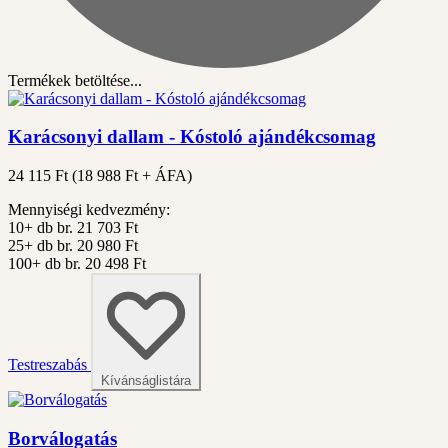
Termékek betöltése...
Karácsonyi dallam - Kóstoló ajándékcsomag
24 115 Ft
(
18 988
Ft + ÁFA)
Mennyiségi kedvezmény:
10+ db
br. 21 703 Ft
25+ db
br. 20 980 Ft
100+ db
br. 20 498 Ft
Testreszabás
Kívánságlistára
Borválogatás