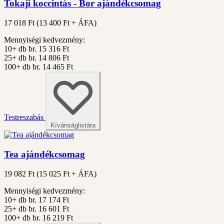
Tokaji koccintás - Bor ajándékcsomag
17 018 Ft
(
13 400
Ft + ÁFA)
Mennyiségi kedvezmény:
10+ db
br. 15 316 Ft
25+ db
br. 14 806 Ft
100+ db
br. 14 465 Ft
Testreszabás
Kívánságlistára
Tea ajándékcsomag
19 082 Ft
(
15 025
Ft + ÁFA)
Mennyiségi kedvezmény:
10+ db
br. 17 174 Ft
25+ db
br. 16 601 Ft
100+ db
br. 16 219 Ft