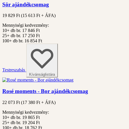
Sör ajándékcsomag
19 829 Ft
(
15 613
Ft + ÁFA)
Mennyiségi kedvezmény:
10+ db
br. 17 846 Ft
25+ db
br. 17 250 Ft
100+ db
br. 16 854 Ft
Testreszabás
Kívánságlistára
Rosé moments - Bor ajándékcsomag
22 073 Ft
(
17 380
Ft + ÁFA)
Mennyiségi kedvezmény:
10+ db
br. 19 865 Ft
25+ db
br. 19 204 Ft
100+ db
br. 18 762 Ft