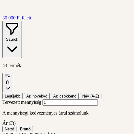
30 000 Ft felett
Szűrők
43 termék
Új
Legújabb
Ár: növekvő
Ár: csökkenő
Név (A-Z)
Tervezett mennyiség
A mennyiségi kedvezményes árral számolunk
Ár (Ft)
Nettó
Bruttó