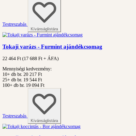
Testreszabás
Kívánságlistára
Tokaji varázs - Furmint ajándékcsomag
22 464 Ft
(
17 688
Ft + ÁFA)
Mennyiségi kedvezmény:
10+ db
br. 20 217 Ft
25+ db
br. 19 544 Ft
100+ db
br. 19 094 Ft
Testreszabás
Kívánságlistára