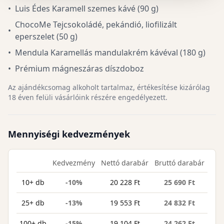
•
Luis Édes Karamell szemes kávé (90 g)
ChocoMe Tejcsokoládé, pekándió, liofilizált
•
eperszelet (50 g)
•
Mendula Karamellás mandulakrém kávéval (180 g)
•
Prémium mágneszáras díszdoboz
Az ajándékcsomag alkoholt tartalmaz, értékesítése kizárólag
18 éven felüli vásárlóink részére engedélyezett.
Mennyiségi kedvezmények
Kedvezmény
Nettó darabár
Bruttó darabár
10+ db
-10%
20 228 Ft
25 690 Ft
25+ db
-13%
19 553 Ft
24 832 Ft
100+ db
-15%
19 104 Ft
24 262 Ft