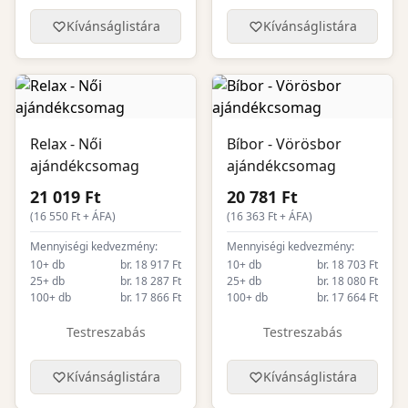
Kívánságlistára
Kívánságlistára
Relax - Női
Bíbor - Vörösbor
ajándékcsomag
ajándékcsomag
21 019 Ft
20 781 Ft
(
16 550
Ft + ÁFA)
(
16 363
Ft + ÁFA)
Mennyiségi kedvezmény:
Mennyiségi kedvezmény:
10+ db
br. 18 917 Ft
10+ db
br. 18 703 Ft
25+ db
br. 18 287 Ft
25+ db
br. 18 080 Ft
100+ db
br. 17 866 Ft
100+ db
br. 17 664 Ft
Testreszabás
Testreszabás
Kívánságlistára
Kívánságlistára