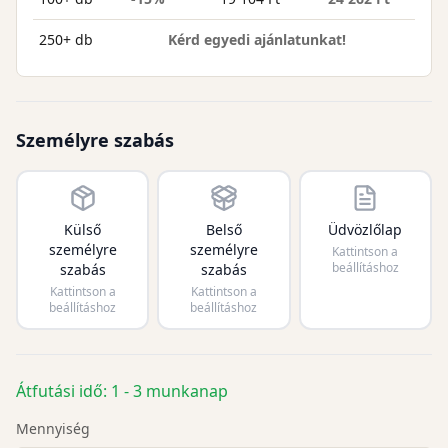
250+ db
Kérd egyedi ajánlatunkat!
Személyre szabás
Külső
Belső
Üdvözlőlap
személyre
személyre
Kattintson a
beállításhoz
szabás
szabás
Kattintson a
Kattintson a
beállításhoz
beállításhoz
Átfutási idő: 1 - 3 munkanap
Mennyiség