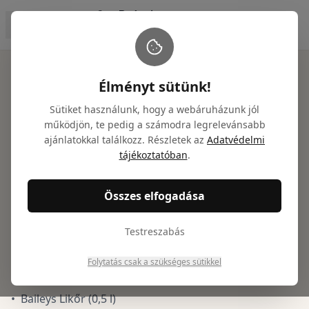
Főoldal
/
Ajándékcsomagok
/
Baileys ajándékcsomag
Élményt sütünk!
Sütiket használunk, hogy a webáruházunk jól
működjön, te pedig a számodra legrelevánsabb
ajánlatokkal találkozz. Részletek az
Adatvédelmi
Baileys ajándékcsomag
tájékoztatóban
.
Cikkszám: NTGY100001
Összes elfogadása
28 543
Ft
(
22 475
Ft + ÁFA)
Testreszabás
Folytatás csak a szükséges sütikkel
Csomag tartalma:
•
Baileys Likőr (0,5 l)