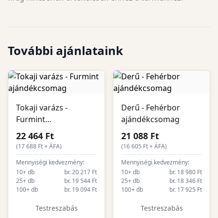
További ajánlataink
Tokaji varázs -
Derű - Fehérbor
Furmint
ajándékcsomag
ajándékcsomag
22 464 Ft
21 088 Ft
(
17 688
Ft + ÁFA)
(
16 605
Ft + ÁFA)
Mennyiségi kedvezmény:
Mennyiségi kedvezmény:
10+ db
br. 20 217 Ft
10+ db
br. 18 980 Ft
25+ db
br. 19 544 Ft
25+ db
br. 18 346 Ft
100+ db
br. 19 094 Ft
100+ db
br. 17 925 Ft
Testreszabás
Testreszabás