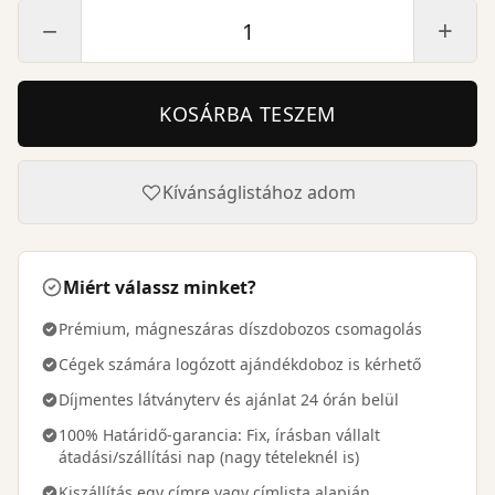
−
+
KOSÁRBA TESZEM
Kívánságlistához adom
Miért válassz minket?
Prémium, mágneszáras díszdobozos csomagolás
Cégek számára logózott ajándékdoboz is kérhető
Díjmentes látványterv és ajánlat 24 órán belül
100% Határidő-garancia: Fix, írásban vállalt
átadási/szállítási nap (nagy tételeknél is)
Kiszállítás egy címre vagy címlista alapján